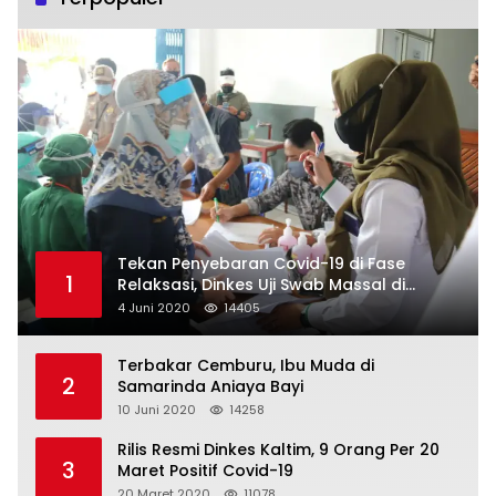
Tekan Penyebaran Covid-19 di Fase
1
Relaksasi, Dinkes Uji Swab Massal di
Pelabuhan Samarinda
4 Juni 2020
14405
Terbakar Cemburu, Ibu Muda di
2
Samarinda Aniaya Bayi
10 Juni 2020
14258
Rilis Resmi Dinkes Kaltim, 9 Orang Per 20
3
Maret Positif Covid-19
20 Maret 2020
11078