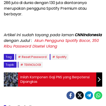
286 juta di dunia dengan 130 juta diantaranya
merupakan pengguna Spotify Premium atau
berbayar.
Artikel ini sudah tayang pada laman
CNNIndonesia
dengan Judul :
Akun Pengguna Spotify Bocor, 350
Ribu Password Disetel Ulang
Tag:
Reset Password
Spotify
Topik:
TEKNOLOGI
Inilah Komponen Gaji PNS yang Berpotensi
Dipangkas