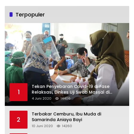
Terpopuler
Tekan Penyebaran Covid-19 di Fase
1
Relaksasi, Dinkes Uji Swab Massal di
Pelabuhan Samarinda
4 Juni 2020
14406
Terbakar Cemburu, Ibu Muda di
2
Samarinda Aniaya Bayi
10 Juni 2020
14260