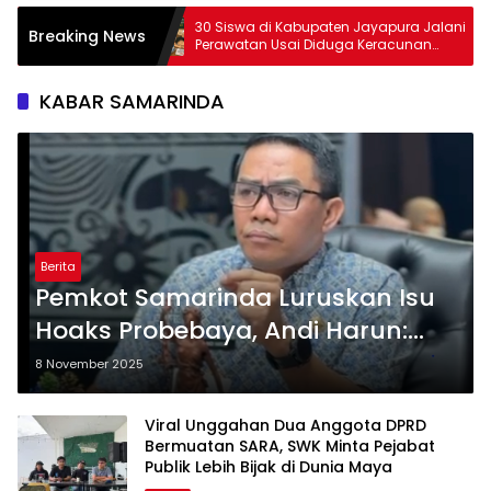
 Hilang di
30 Siswa di Kabupaten Jayapura Jalani
Breaking News
 dalam
Perawatan Usai Diduga Keracunan
Makanan MBG
KABAR SAMARINDA
Berita
Pemkot Samarinda Luruskan Isu
Hoaks Probebaya, Andi Harun:
Jangan Cemarkan RT dan
8 November 2025
Masyarakat
Viral Unggahan Dua Anggota DPRD
Bermuatan SARA, SWK Minta Pejabat
Publik Lebih Bijak di Dunia Maya