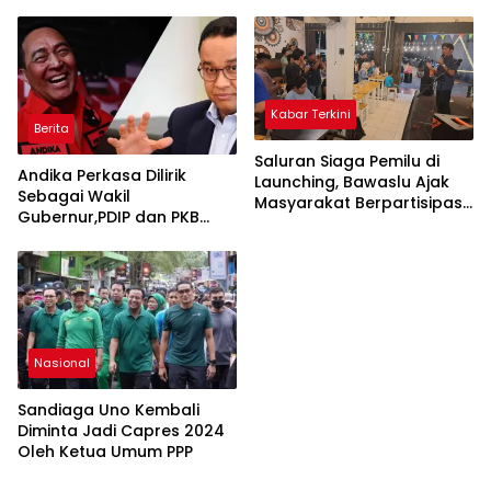
Kabar Terkini
Berita
Saluran Siaga Pemilu di
Andika Perkasa Dilirik
Launching, Bawaslu Ajak
Sebagai Wakil
Masyarakat Berpartisipasi
Gubernur,PDIP dan PKB
Kawal Pelanggaran Pemilu
Siap Usung Anies di Pilkada
Jakarta
Nasional
Sandiaga Uno Kembali
Diminta Jadi Capres 2024
Oleh Ketua Umum PPP