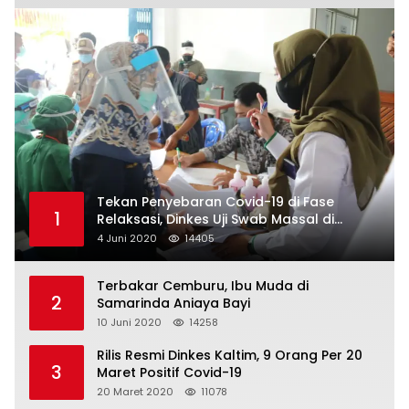
Tekan Penyebaran Covid-19 di Fase
1
Relaksasi, Dinkes Uji Swab Massal di
Pelabuhan Samarinda
4 Juni 2020
14405
Terbakar Cemburu, Ibu Muda di
2
Samarinda Aniaya Bayi
10 Juni 2020
14258
Rilis Resmi Dinkes Kaltim, 9 Orang Per 20
3
Maret Positif Covid-19
20 Maret 2020
11078