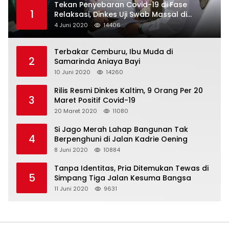
Tekan Penyebaran Covid-19 di Fase
1
Relaksasi, Dinkes Uji Swab Massal di
Pelabuhan Samarinda
4 Juni 2020
14406
Terbakar Cemburu, Ibu Muda di
2
Samarinda Aniaya Bayi
10 Juni 2020
14260
Rilis Resmi Dinkes Kaltim, 9 Orang Per 20
3
Maret Positif Covid-19
20 Maret 2020
11080
Si Jago Merah Lahap Bangunan Tak
4
Berpenghuni di Jalan Kadrie Oening
8 Juni 2020
10884
Tanpa Identitas, Pria Ditemukan Tewas di
5
Simpang Tiga Jalan Kesuma Bangsa
11 Juni 2020
9631