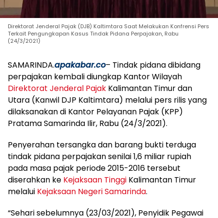
Direktorat Jenderal Pajak (DJB) Kaltimtara Saat Melakukan Konfrensi Pers
Terkait Pengungkapan Kasus Tindak Pidana Perpajakan, Rabu
(24/3/2021)
SAMARINDA.
apakabar.co
– Tindak pidana dibidang
perpajakan kembali diungkap Kantor Wilayah
Direktorat Jenderal Pajak
Kalimantan Timur dan
Utara (Kanwil DJP Kaltimtara) melalui pers rilis yang
dilaksanakan di Kantor Pelayanan Pajak (KPP)
Pratama Samarinda Ilir, Rabu (24/3/2021).
Penyerahan tersangka dan barang bukti terduga
tindak pidana perpajakan senilai 1,6 miliar rupiah
pada masa pajak periode 2015-2016 tersebut
diserahkan ke
Kejaksaan Tinggi
Kalimantan Timur
melalui
Kejaksaan Negeri Samarinda
.
“Sehari sebelumnya (23/03/2021), Penyidik Pegawai