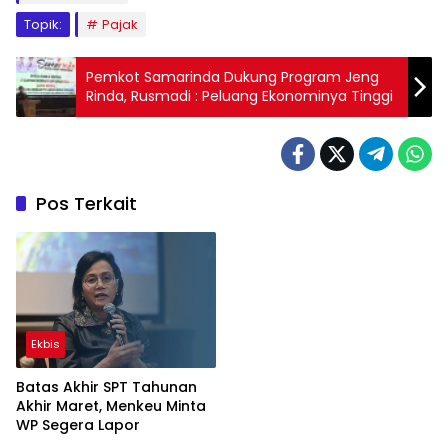
Topik:
Pajak
Pemkot Samarinda Dukung Program Jeng
Rinda, Rusmadi : Peluang Ekonominya Tinggi
Pos Terkait
Ekbis
Batas Akhir SPT Tahunan
Akhir Maret, Menkeu Minta
WP Segera Lapor