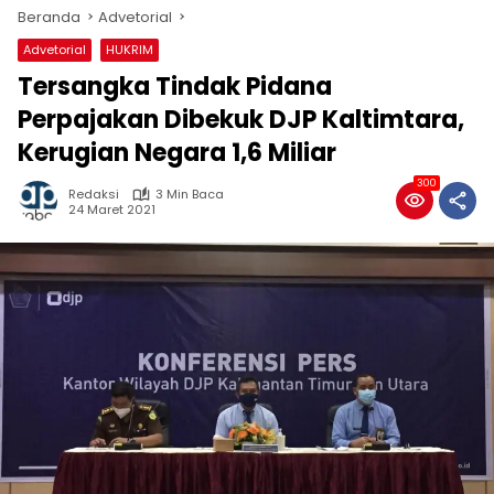
Beranda
Advetorial
Advetorial
HUKRIM
Tersangka Tindak Pidana
Perpajakan Dibekuk DJP Kaltimtara,
Kerugian Negara 1,6 Miliar
300
Redaksi
3 Min Baca
24 Maret 2021