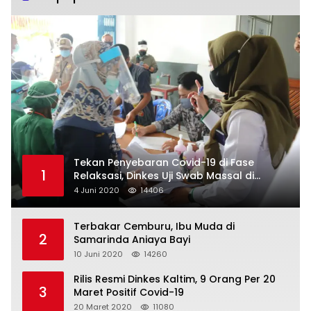
Tekan Penyebaran Covid-19 di Fase
1
Relaksasi, Dinkes Uji Swab Massal di
Pelabuhan Samarinda
4 Juni 2020
14406
Terbakar Cemburu, Ibu Muda di
2
Samarinda Aniaya Bayi
10 Juni 2020
14260
Rilis Resmi Dinkes Kaltim, 9 Orang Per 20
3
Maret Positif Covid-19
20 Maret 2020
11080