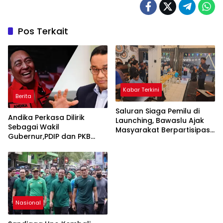
Pos Terkait
Kabar Terkini
Berita
Saluran Siaga Pemilu di
Andika Perkasa Dilirik
Launching, Bawaslu Ajak
Sebagai Wakil
Masyarakat Berpartisipasi
Gubernur,PDIP dan PKB
Kawal Pelanggaran Pemilu
Siap Usung Anies di Pilkada
Jakarta
Nasional