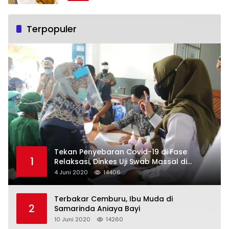
Terpopuler
Tekan Penyebaran Covid-19 di Fase
1
Relaksasi, Dinkes Uji Swab Massal di
Pelabuhan Samarinda
4 Juni 2020
14406
Terbakar Cemburu, Ibu Muda di
2
Samarinda Aniaya Bayi
10 Juni 2020
14260