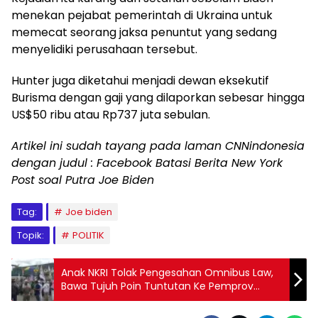
menekan pejabat pemerintah di Ukraina untuk
memecat seorang jaksa penuntut yang sedang
menyelidiki perusahaan tersebut.
Hunter juga diketahui menjadi dewan eksekutif
Burisma dengan gaji yang dilaporkan sebesar hingga
US$50 ribu atau Rp737 juta sebulan.
Artikel ini sudah tayang pada laman CNNindonesia
dengan judul : Facebook Batasi Berita New York
Post soal Putra Joe Biden
Tag:
Joe biden
Topik:
POLITIK
Anak NKRI Tolak Pengesahan Omnibus Law,
Bawa Tujuh Poin Tuntutan Ke Pemprov
Kaltim, Minta Presiden Mudur