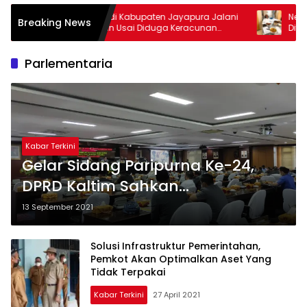
30 Siswa di Kabupaten Jayapura Jalani
Nelayan Te
Breaking News
Perawatan Usai Diduga Keracunan
Ditemukan 
Makanan MBG
Parlementaria
Kabar Terkini
Gelar Sidang Paripurna Ke-24,
DPRD Kaltim Sahkan
Propemperda Menjadi Perda
13 September 2021
Solusi Infrastruktur Pemerintahan,
Pemkot Akan Optimalkan Aset Yang
Tidak Terpakai
Kabar Terkini
27 April 2021