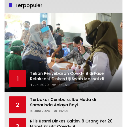
Terpopuler
Tekan Penyebaran Covid-19 di Fase
1
Relaksasi, Dinkes Uji Swab Massal di
Pelabuhan Samarinda
4 Juni 2020
14406
Terbakar Cemburu, Ibu Muda di
2
Samarinda Aniaya Bayi
10 Juni 2020
14258
Rilis Resmi Dinkes Kaltim, 9 Orang Per 20
3
Maret Positif Covid-19