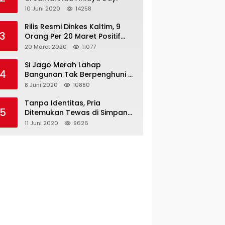
10 Juni 2020
14258
Rilis Resmi Dinkes Kaltim, 9
3
Orang Per 20 Maret Positif
Covid-19
20 Maret 2020
11077
Si Jago Merah Lahap
4
Bangunan Tak Berpenghuni di
Jalan Kadrie Oening
8 Juni 2020
10880
Tanpa Identitas, Pria
5
Ditemukan Tewas di Simpang
Tiga Jalan Kesuma Bangsa
11 Juni 2020
9626