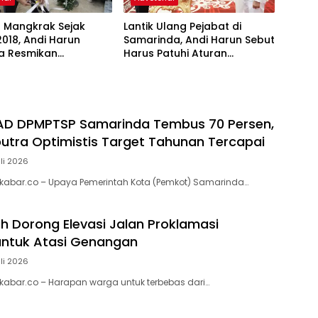
 Mangkrak Sejak
Lantik Ulang Pejabat di
018, Andi Harun
Samarinda, Andi Harun Sebut
ya Resmikan
Harus Patuhi Aturan
an Pasar Baqa
Mendagri
PAD DPMPTSP Samarinda Tembus 70 Persen,
utra Optimistis Target Tahunan Tercapai
uli 2026
kabar.co – Upaya Pemerintah Kota (Pemkot) Samarinda…
h Dorong Elevasi Jalan Proklamasi
untuk Atasi Genangan
uli 2026
abar.co – Harapan warga untuk terbebas dari…