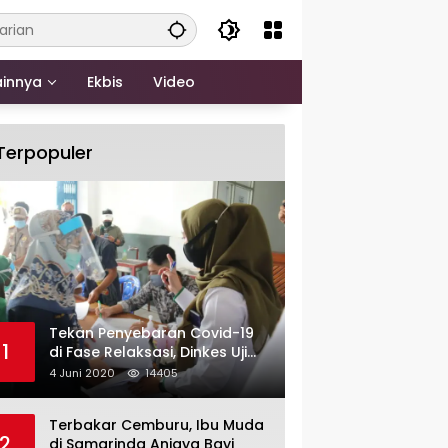
ainnya
Ekbis
Video
Terpopuler
Tekan Penyebaran Covid-19
1
di Fase Relaksasi, Dinkes Uji
Swab Massal di Pelabuhan
4 Juni 2020
14405
Samarinda
Terbakar Cemburu, Ibu Muda
2
di Samarinda Aniaya Bayi