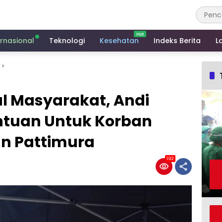
ernasional
Teknologi
Kesehatan
Indeks Berita
L
al Masyarakat, Andi
ntuan Untuk Korban
an Pattimura
192