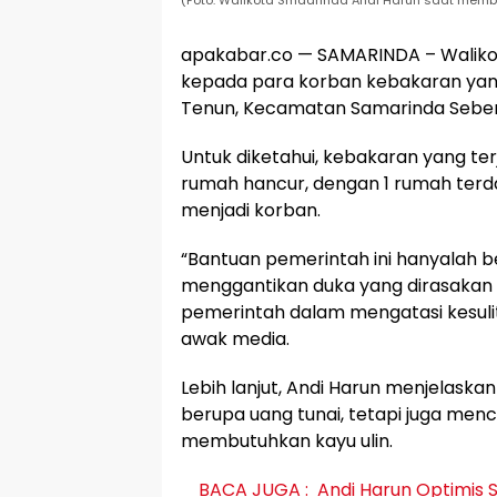
(Foto: Walikota Smaarinda Andi Harun saat memb
apakabar.co — SAMARINDA – Waliko
kepada para korban kebakaran yang 
Tenun, Kecamatan Samarinda Sebera
Untuk diketahui, kebakaran yang ter
rumah hancur, dengan 1 rumah terda
menjadi korban.
“Bantuan pemerintah ini hanyalah 
menggantikan duka yang dirasakan 
pemerintah dalam mengatasi kesuli
awak media.
Lebih lanjut, Andi Harun menjelask
berupa uang tunai, tetapi juga me
membutuhkan kayu ulin.
BACA JUGA :
Andi Harun Optimis 