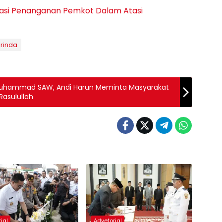
esiasi Penanganan Pemkot Dalam Atasi
rinda
bi Muhammad SAW, Andi Harun Meminta Masyarakat
Rasulullah
ial
Advetorial