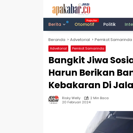
Langsung
ke
konten
Berita
Otomotif
Politik
Int
Beranda
Advetorial
Pemkot Samarinda
Advetorial
Pemkot Samarinda
Bangkit Jiwa Sosi
Harun Berikan Ba
Kebakaran Di Jal
Risky Welly
2 Min Baca
20 Februari 2024