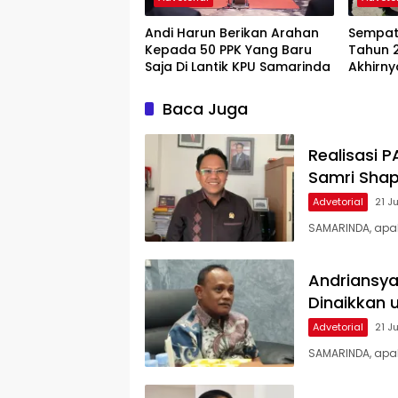
Andi Harun Berikan Arahan
Sempat
Kepada 50 PPK Yang Baru
Tahun 2
Saja Di Lantik KPU Samarinda
Akhirn
Bangun
Baca Juga
Realisasi 
Samri Shap
Advetorial
21 J
SAMARINDA, apa
Andriansya
Dinaikkan 
Advetorial
21 J
SAMARINDA, apak