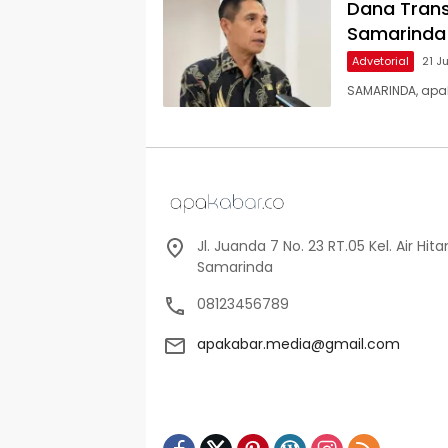
Dana Trans
Samarinda 
Advetorial
21 J
SAMARINDA, apa
Jl. Juanda 7 No. 23 RT.05 Kel. Air Hi
Samarinda
08123456789
apakabar.media@gmail.com