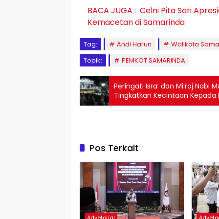
BACA JUGA :
Celni Pita Sari Apr
Kemacetan di Samarinda
Tag:
Andi Harun
Walikota Sama
Topik:
PEMKOT SAMARINDA
Peringati Isra’ dan Mi’raj Na
Tingkatkan Kecintaan Kepada 
Pos Terkait
Advetorial
Advetor