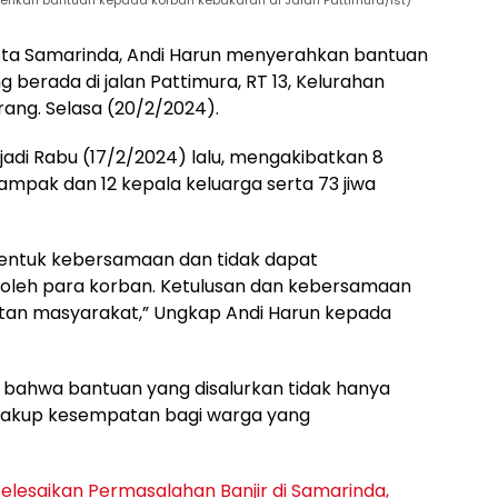
erikan bantuan kepada korban kebakaran di Jalan Pattimura/Ist)
ta Samarinda, Andi Harun menyerahkan bantuan
berada di jalan Pattimura, RT 13, Kelurahan
ng. Selasa (20/2/2024).
jadi Rabu (17/2/2024) lalu, mengakibatkan 8
mpak dan 12 kepala keluarga serta 73 jiwa
bentuk kebersamaan dan tidak dapat
oleh para korban. Ketulusan dan kebersamaan
tan masyarakat,” Ungkap Andi Harun kepada
an bahwa bantuan yang disalurkan tidak hanya
ncakup kesempatan bagi warga yang
Selesaikan Permasalahan Banjir di Samarinda,