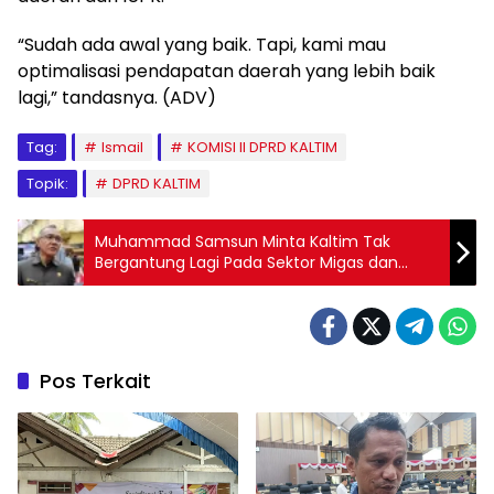
“Sudah ada awal yang baik. Tapi, kami mau
optimalisasi pendapatan daerah yang lebih baik
lagi,” tandasnya. (ADV)
Tag:
Ismail
KOMISI II DPRD KALTIM
Topik:
DPRD KALTIM
Muhammad Samsun Minta Kaltim Tak
Bergantung Lagi Pada Sektor Migas dan
Batubara
Pos Terkait