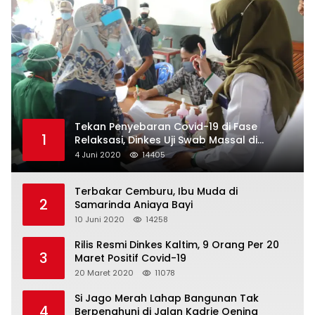
Tekan Penyebaran Covid-19 di Fase
1
Relaksasi, Dinkes Uji Swab Massal di
Pelabuhan Samarinda
4 Juni 2020
14405
Terbakar Cemburu, Ibu Muda di
2
Samarinda Aniaya Bayi
10 Juni 2020
14258
Rilis Resmi Dinkes Kaltim, 9 Orang Per 20
3
Maret Positif Covid-19
20 Maret 2020
11078
Si Jago Merah Lahap Bangunan Tak
4
Berpenghuni di Jalan Kadrie Oening