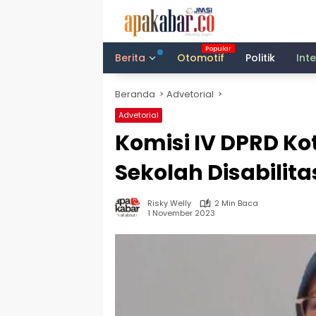
Langsung
ke
konten
Berita
Otomotif
Politik
Int
Beranda
Advetorial
Advetorial
Komisi IV DPRD Ko
Sekolah Disabilita
Risky Welly
2 Min Baca
1 November 2023