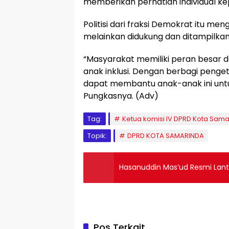
memberikan perhatian individual kepa
Politisi dari fraksi Demokrat itu men
melainkan didukung dan ditampilka
“Masyarakat memiliki peran besar
anak inklusi. Dengan berbagi peng
dapat membantu anak-anak ini untu
Pungkasnya. (Adv)
Tag:
Ketua komisi IV DPRD Kota Sam
Topik:
DPRD KOTA SAMARINDA
Hasanuddin Mas’ud Resmi Lan
Pos Terkait