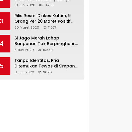
10 Juni 2020
14258
Rilis Resmi Dinkes Kaltim, 9
3
Orang Per 20 Maret Positif
Covid-19
20 Maret 2020
11077
Si Jago Merah Lahap
4
Bangunan Tak Berpenghuni di
Jalan Kadrie Oening
8 Juni 2020
10880
Tanpa Identitas, Pria
5
Ditemukan Tewas di Simpang
Tiga Jalan Kesuma Bangsa
11 Juni 2020
9626