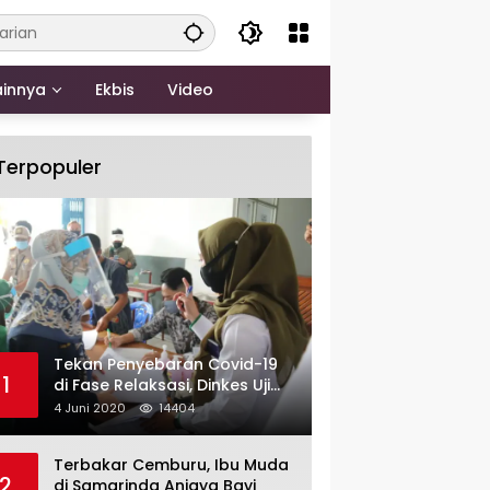
ainnya
Ekbis
Video
Terpopuler
Tekan Penyebaran Covid-19
1
di Fase Relaksasi, Dinkes Uji
Swab Massal di Pelabuhan
4 Juni 2020
14404
Samarinda
Terbakar Cemburu, Ibu Muda
2
di Samarinda Aniaya Bayi