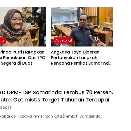
ial
Advetorial
rinda Putri Harapkan
Angkasa Jaya Djoerani
si Pemakaian Gas LPG
Pertanyakan Langkah
 Segera di Buat
Rencana Pemkot Samarinda
Dalam Membangun
Transportasi Busway
PAD DPMPTSP Samarinda Tembus 70 Persen,
utra Optimistis Target Tahunan Tercapai
uli 2026
kabar.co – Upaya Pemerintah Kota (Pemkot) Samarinda…