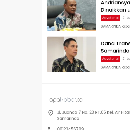
Andriansya
Dinaikkan 
Advetorial
21 J
SAMARINDA, apak
Dana Trans
Samarinda 
Advetorial
21 J
SAMARINDA, apa
Jl. Juanda 7 No. 23 RT.05 Kel. Air Hi
Samarinda
08123456789