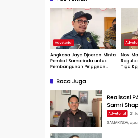
Advetorial
Advetor
Angkasa Jaya Djoerani Minta
Novi Ma
Pemkot Samarinda untuk
Regula
Pembangunan Pinggiran
Tiga Kg
Kota Terus Dilakukan
Baca Juga
Realisasi 
Samri Shap
Advetorial
21 J
SAMARINDA, apa