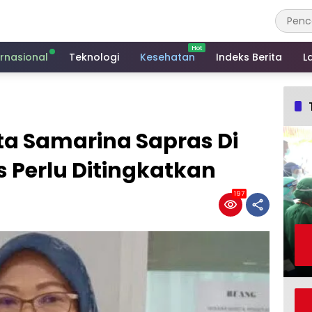
ernasional
Teknologi
Kesehatan
Indeks Berita
L
ta Samarina Sapras Di
s Perlu Ditingkatkan
197