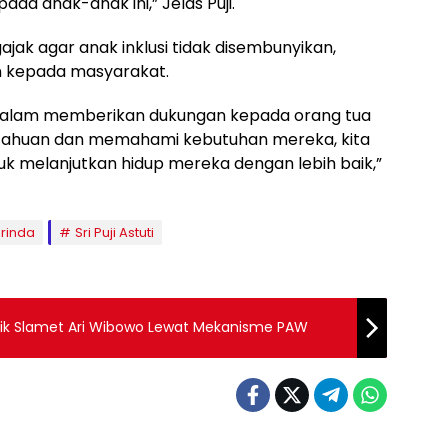
da anak-anak ini,” Jelas Puji.
gajak agar anak inklusi tidak disembunyikan,
n kepada masyarakat.
 dalam memberikan dukungan kepada orang tua
etahuan dan memahami kebutuhan mereka, kita
k melanjutkan hidup mereka dengan lebih baik,”
arinda
Sri Puji Astuti
tik Slamet Ari Wibowo Lewat Mekanisme PAW