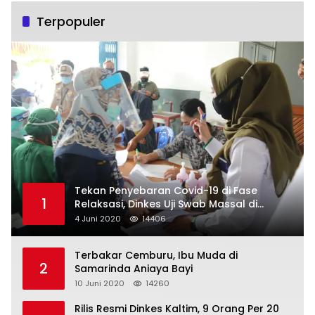
Terpopuler
Tekan Penyebaran Covid-19 di Fase
1
Relaksasi, Dinkes Uji Swab Massal di
Pelabuhan Samarinda
4 Juni 2020
14406
Terbakar Cemburu, Ibu Muda di
2
Samarinda Aniaya Bayi
10 Juni 2020
14260
Rilis Resmi Dinkes Kaltim, 9 Orang Per 20