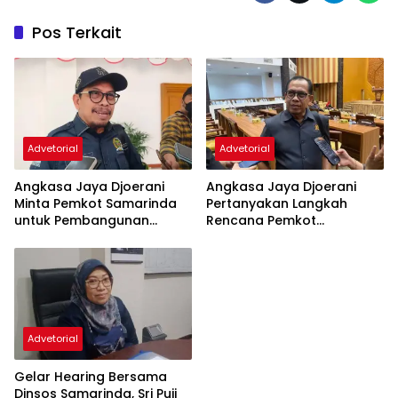
Pos Terkait
Advetorial
Advetorial
Angkasa Jaya Djoerani
Angkasa Jaya Djoerani
Minta Pemkot Samarinda
Pertanyakan Langkah
untuk Pembangunan
Rencana Pemkot
Pinggiran Kota Terus
Samarinda Dalam
Dilakukan
Membangun Transportasi
Busway
Advetorial
Gelar Hearing Bersama
Dinsos Samarinda, Sri Puji