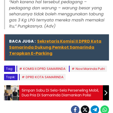
“Nah karena hal tersebut pedagang –
pedagang dan warung – warung besar yang
seharusnya tidak boleh menggunakan tabung
gas 3 Kg LPG ternyata mereka masih memakai
itu,” Pungkasnya. (Adv)
BACA JUGA :
Sekretaris Komisi II DPRD Kota
Samarinda Dukung Pemkot Samarinda
Terapkan E-Parking
Tag:
KOMISI II DPRD SAMARINDA
Novi Marinda Putri
Topik:
DPRD KOTA SAMARINDA
Simpan Sabu Di Sela-Sela Perseneling Mobil,
Dua Pria Di Samarinda Diamankan Polisi