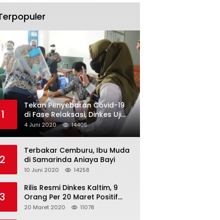
Terpopuler
Tekan Penyebaran Covid-19
1
di Fase Relaksasi, Dinkes Uji
Swab Massal di Pelabuhan
4 Juni 2020
14405
Samarinda
Terbakar Cemburu, Ibu Muda
2
di Samarinda Aniaya Bayi
10 Juni 2020
14258
Rilis Resmi Dinkes Kaltim, 9
3
Orang Per 20 Maret Positif
Covid-19
20 Maret 2020
11078