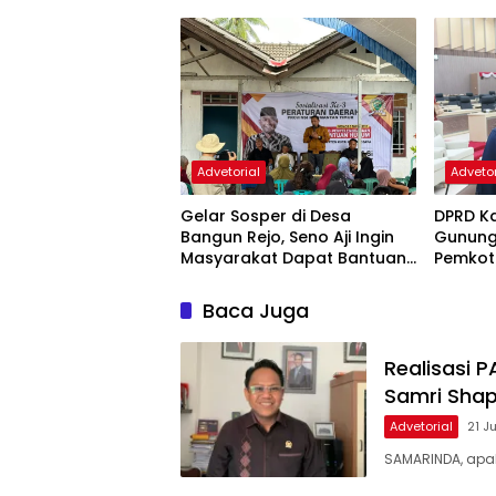
Advetor
Advetorial
DPRD Ka
Gelar Sosper di Desa
Gunung 
Bangun Rejo, Seno Aji Ingin
Pemkot
Masyarakat Dapat Bantuan
Hukum Gratis
Baca Juga
Realisasi 
Samri Shap
Advetorial
21 J
SAMARINDA, apa