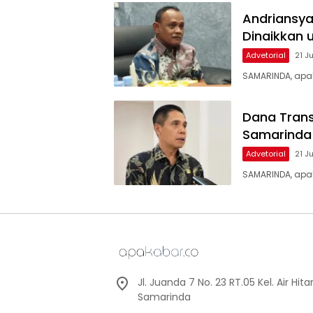
Andriansya
Dinaikkan 
Advetorial
21 J
SAMARINDA, apak
Dana Trans
Samarinda 
Advetorial
21 J
SAMARINDA, apa
Jl. Juanda 7 No. 23 RT.05 Kel. Air Hi
Samarinda