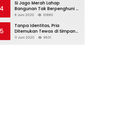
Si Jago Merah Lahap
4
Bangunan Tak Berpenghuni di
Jalan Kadrie Oening
8 Juni 2020
10880
Tanpa Identitas, Pria
5
Ditemukan Tewas di Simpang
Tiga Jalan Kesuma Bangsa
11 Juni 2020
9631