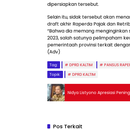
dipersiapkan tersebut.
Selain itu, sidak tersebut akan me
draft akhir Raperda Pajak dan Retrib
“Bahwa dia memang menginginkan sek
2023, salah satunya pelimpaham ke
pemerintaah provinsi terkait denga
(Adv)
Tag:
DPRD KALTIM
PANSUS RAPE
Topik:
DPRD KALTIM
Nidya Listyono Apresiasi Penin
Pos Terkait