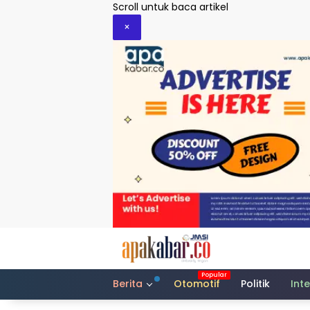
Langsung
Scroll untuk baca artikel
ke
×
konten
Berita
Otomotif
Politik
Int