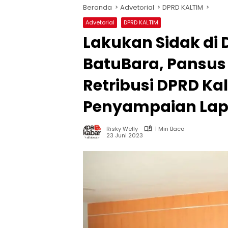
Beranda
Advetorial
DPRD KALTIM
Advetorial
DPRD KALTIM
Lakukan Sidak di
BatuBara, Pansus
Retribusi DPRD Kal
Penyampaian Lap
Risky Welly
1 Min Baca
23 Juni 2023