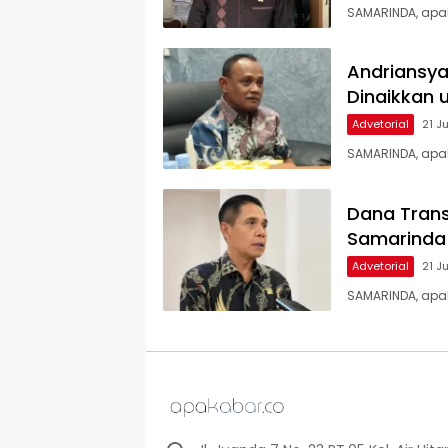
SAMARINDA, apa
Andriansya
Dinaikkan 
Advetorial
21 J
SAMARINDA, apak
Dana Trans
Samarinda 
Advetorial
21 J
SAMARINDA, apa