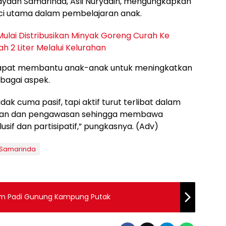
ayaan Samarinda, Asli Nuryadin, mengungkapkan
ci utama dalam pembelajaran anak.
lai Distribusikan Minyak Goreng Curah Ke
 2 Liter Melalui Kelurahan
dapat membantu anak-anak untuk meningkatkan
bagai aspek.
ak cuma pasif, tapi aktif turut terlibat dalam
aran dan pengawasan sehingga membawa
usif dan partisipatif,” pungkasnya. (Adv)
 Samarinda
nam Padi Gunung Kampung Putak