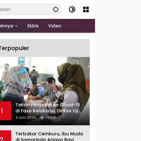
ainnya
Ekbis
Video
Terpopuler
Tekan Penyebaran Covid-19
1
di Fase Relaksasi, Dinkes Uji
Swab Massal di Pelabuhan
4 Juni 2020
14405
Samarinda
Terbakar Cemburu, Ibu Muda
2
di Samarinda Aniaya Bayi