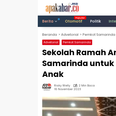
Langsung
ke
konten
Berita
Otomotif
Politik
Int
Beranda
Advetorial
Pemkot Samarinda
Advetorial
Pemkot Samarinda
Sekolah Ramah A
Samarinda untuk
Anak
Risky Welly
2 Min Baca
16 November 2023