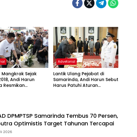
ial
Advetorial
 Mangkrak Sejak
Lantik Ulang Pejabat di
018, Andi Harun
Samarinda, Andi Harun Sebut
ya Resmikan
Harus Patuhi Aturan
an Pasar Baqa
Mendagri
PAD DPMPTSP Samarinda Tembus 70 Persen,
utra Optimistis Target Tahunan Tercapai
uli 2026