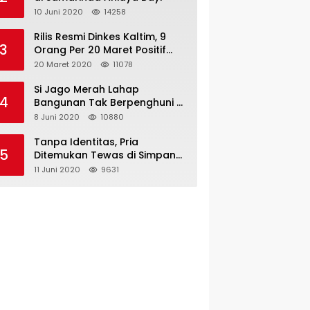
10 Juni 2020
14258
Rilis Resmi Dinkes Kaltim, 9
3
Orang Per 20 Maret Positif
Covid-19
20 Maret 2020
11078
Si Jago Merah Lahap
4
Bangunan Tak Berpenghuni di
Jalan Kadrie Oening
8 Juni 2020
10880
Tanpa Identitas, Pria
5
Ditemukan Tewas di Simpang
Tiga Jalan Kesuma Bangsa
11 Juni 2020
9631