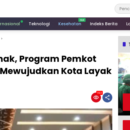
ernasional
Teknologi
Kesehatan
Indeks Berita
L
nak, Program Pemkot
 Mewujudkan Kota Layak
193