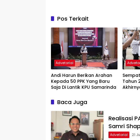
Pos Terkait
Advetorial
Advetor
Andi Harun Berikan Arahan
Sempat
Kepada 50 PPK Yang Baru
Tahun 2
Saja Di Lantik KPU Samarinda
Akhirn
Bangun
Baca Juga
Realisasi 
Samri Shap
Advetorial
21 J