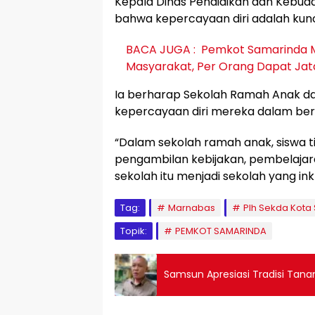
Kepala Dinas Pendidikan dan Kebud
bahwa kepercayaan diri adalah kun
BACA JUGA :
Pemkot Samarinda Mu
Masyarakat, Per Orang Dapat Jatah
Ia berharap Sekolah Ramah Anak 
kepercayaan diri mereka dalam ber
“Dalam sekolah ramah anak, siswa tid
pengambilan kebijakan, pembelaj
sekolah itu menjadi sekolah yang inkl
Tag:
Marnabas
Plh Sekda Kota
Topik:
PEMKOT SAMARINDA
Samsun Apresiasi Tradisi Ta