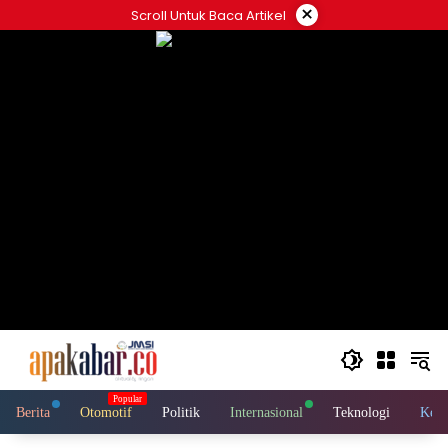
Langsung
×
Scroll Untuk Baca Artikel
ke
konten
Berita
Otomotif
Politik
Internasional
Teknologi
Kese