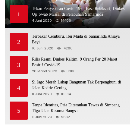
Tekan Penyebaran Covid-19 di Fase Relaksasi, Dinkes
1
Uji Swab Massal di Pelabuhan Samarinda
4 Juni 2020
14406
Terbakar Cemburu, Ibu Muda di Samarinda Aniaya
2
Bayi
10 Juni 2020
14260
Rilis Resmi Dinkes Kaltim, 9 Orang Per 20 Maret
3
Positif Covid-19
20 Maret 2020
11080
Si Jago Merah Lahap Bangunan Tak Berpenghuni di
4
Jalan Kadrie Oening
8 Juni 2020
10884
Tanpa Identitas, Pria Ditemukan Tewas di Simpang
5
Tiga Jalan Kesuma Bangsa
11 Juni 2020
9632