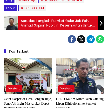
Tag:
Seno Aji
Wakil Ketua DPRD Kaltim
Topik:
DPRD KALTIM
Apresiasi Langkah Pemkot Gelar Job Fair,
Ahmad Sopian Noor: Ini Kesempatan Untuk
Mendapatkan Pekerjaan
Pos Terkait
Advetorial
Advetorial
DPRD Kaltim Minta Jalan Gunung
Gelar Sosper di Desa Bangun Rejo,
Lipan Dihibahkan ke Pemkot
Seno Aji Ingin Masyarakat Dapat