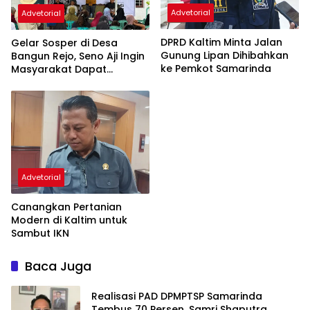
Advetorial
Advetorial
DPRD Kaltim Minta Jalan
Gelar Sosper di Desa
Gunung Lipan Dihibahkan
Bangun Rejo, Seno Aji Ingin
ke Pemkot Samarinda
Masyarakat Dapat
Bantuan Hukum Gratis
Advetorial
Canangkan Pertanian
Modern di Kaltim untuk
Sambut IKN
Baca Juga
Realisasi PAD DPMPTSP Samarinda
Tembus 70 Persen, Samri Shaputra