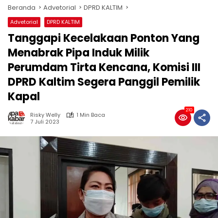
Beranda
Advetorial
DPRD KALTIM
Advetorial
DPRD KALTIM
Tanggapi Kecelakaan Ponton Yang
Menabrak Pipa Induk Milik
Perumdam Tirta Kencana, Komisi III
DPRD Kaltim Segera Panggil Pemilik
Kapal
210
Risky Welly
1 Min Baca
7 Juli 2023