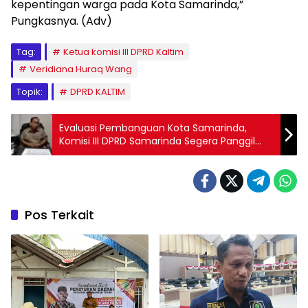
kepentingan warga pada Kota Samarinda,”
Pungkasnya. (Adv)
Tag:
Ketua komisi III DPRD Kaltim
Veridiana Huraq Wang
Topik:
DPRD KALTIM
Evaluasi Pembanguan Kota Samarinda,
Komisi III DPRD Samarinda Segera Panggil
Mitra OPD
Pos Terkait