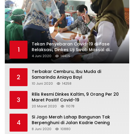
Tekan Penyebaran Covid-19 di Fase
1
Relaksasi, Dinkes Uji Swab Massal di
Pelabuhan Samarinda
4 Juni 2020
14405
Terbakar Cemburu, Ibu Muda di
2
Samarinda Aniaya Bayi
10 Juni 2020
14258
Rilis Resmi Dinkes Kaltim, 9 Orang Per 20
3
Maret Positif Covid-19
20 Maret 2020
11078
Si Jago Merah Lahap Bangunan Tak
4
Berpenghuni di Jalan Kadrie Oening
8 Juni 2020
10880