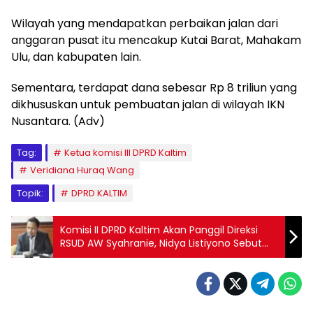
Wilayah yang mendapatkan perbaikan jalan dari
anggaran pusat itu mencakup Kutai Barat, Mahakam
Ulu, dan kabupaten lain.
Sementara, terdapat dana sebesar Rp 8 triliun yang
dikhususkan untuk pembuatan jalan di wilayah IKN
Nusantara. (Adv)
Tag:
Ketua komisi III DPRD Kaltim
Veridiana Huraq Wang
Topik:
DPRD KALTIM
Komisi II DPRD Kaltim Akan Panggil Direksi
RSUD AW Syahranie, Nidya Listiyono Sebut
Akan Bahas Pengelolaan Anggaran