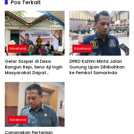
Pos Terkait
Advetorial
Advetorial
DPRD Kaltim Minta Jalan
Gelar Sosper di Desa
Gunung Lipan Dihibahkan
Bangun Rejo, Seno Aji Ingin
ke Pemkot Samarinda
Masyarakat Dapat
Bantuan Hukum Gratis
Advetorial
Canangkan Pertanian