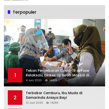
Terpopuler
Tekan Penyebaran Covid-19 di Fase
1
Relaksasi, Dinkes Uji Swab Massal di
Pelabuhan Samarinda
4 Juni 2020
14405
Terbakar Cemburu, Ibu Muda di
2
Samarinda Aniaya Bayi
10 Juni 2020
14258