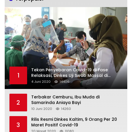
Tekan Penyebaran Covid-19 di Fase
1
Relaksasi, Dinkes Uji Swab Massal di
Pelabuhan Samarinda
4 Juni 2020
14406
Terbakar Cemburu, Ibu Muda di
2
Samarinda Aniaya Bayi
10 Juni 2020
14260
Rilis Resmi Dinkes Kaltim, 9 Orang Per 20
3
Maret Positif Covid-19
20 Maret 2020
11080