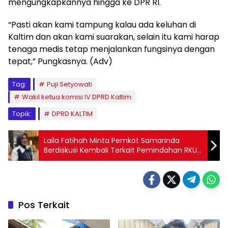
mengungkapkannya hingga ke DPR RI.
“Pasti akan kami tampung kalau ada keluhan di
Kaltim dan akan kami suarakan, selain itu kami harap
tenaga medis tetap menjalankan fungsinya dengan
tepat,” Pungkasnya. (Adv)
Tag:
Puji Setyowati
Wakil ketua komisi IV DPRD Kaltim
Topik:
DPRD KALTIM
Laila Fatihah Minta Pemkot Samarinda
Berdiskusi Kembali Terkait Pemindahan RKUD
Ke Bank Pemerintah Lainnya
Pos Terkait