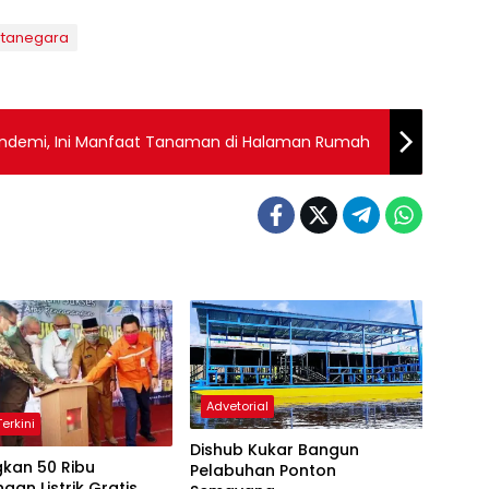
rtanegara
ndemi, Ini Manfaat Tanaman di Halaman Rumah
Advetorial
erkini
Dishub Kukar Bangun
kan 50 Ribu
Pelabuhan Ponton
an Listrik Gratis