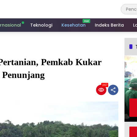
ernasional
Teknologi
Kesehatan
Indeks Berita
L
Pertanian, Pemkab Kukar
r Penunjang
367