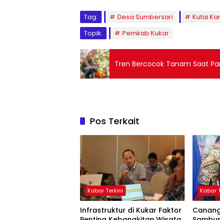
Tag:
Desa Sumbersari
Kutai Ka
Topik:
Pemkab Kukar
Tren Bercocok Tanam Saat Pa
Pos Terkait
Kabar Terkini
Kabar T
Infrastruktur di Kukar Faktor
Canang
Penting Kebangkitan Wisata
Sambung