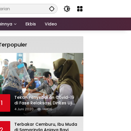
ainnya
Ekbis
Video
Terpopuler
Tekan Penyebaran Covid-19
1
di Fase Relaksasi, Dinkes Uji
Swab Massal di Pelabuhan
4 Juni 2020
14406
Samarinda
Terbakar Cemburu, Ibu Muda
2
di Samarinda Aniaya Bayi