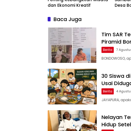
dan Ekonomi Kreatif
Desa B
Penuhi
Masyar
Baca Juga
Tim SAR Te
Piramid Bo
Berita
7 Agustu
BONDOWOSO, ap
30 Siswa d
Usai Didu
Berita
4 Agust
JAYAPURA, apak
Nelayan Te
Hidup Setel