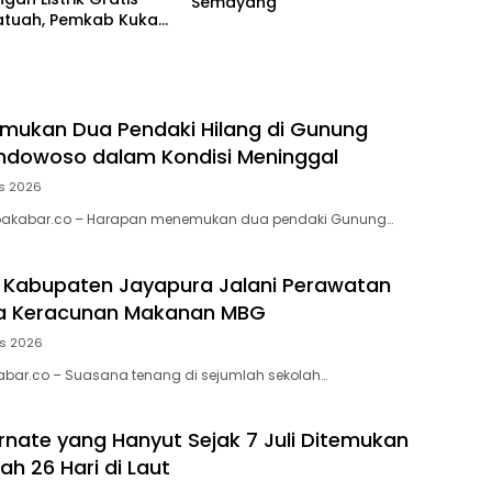
Semayang
atuah, Pemkab Kukar
 Kebutuhan
akat
mukan Dua Pendaki Hilang di Gunung
ndowoso dalam Kondisi Meninggal
s 2026
akabar.co – Harapan menemukan dua pendaki Gunung…
i Kabupaten Jayapura Jalani Perawatan
ga Keracunan Makanan MBG
us 2026
abar.co – Suasana tenang di sejumlah sekolah…
rnate yang Hanyut Sejak 7 Juli Ditemukan
ah 26 Hari di Laut