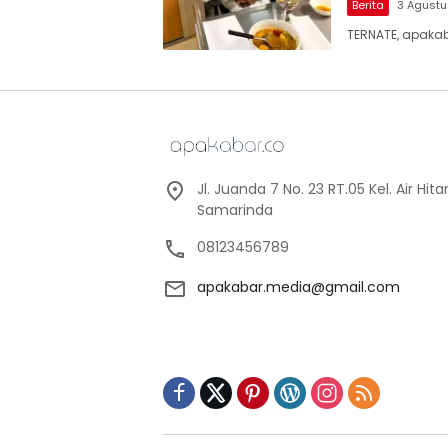
Berita
3 Agust
TERNATE, apakab
Jl. Juanda 7 No. 23 RT.05 Kel. Air Hi
Samarinda
08123456789
apakabar.media@gmail.com