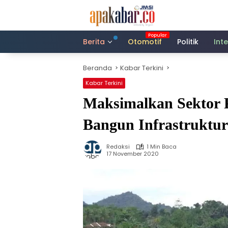
Langsung
ke
konten
Berita
Otomotif
Politik
Int
Beranda
Kabar Terkini
Kabar Terkini
Maksimalkan Sektor 
Bangun Infrastruktu
Redaksi
1 Min Baca
17 November 2020