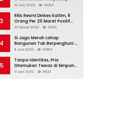
10 Juni 2020
14260
Rilis Resmi Dinkes Kaltim, 9
3
Orang Per 20 Maret Positif
Covid-19
20 Maret 2020
11080
Si Jago Merah Lahap
4
Bangunan Tak Berpenghuni di
Jalan Kadrie Oening
8 Juni 2020
10884
Tanpa Identitas, Pria
5
Ditemukan Tewas di Simpang
Tiga Jalan Kesuma Bangsa
11 Juni 2020
9632