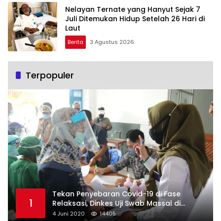
Nelayan Ternate yang Hanyut Sejak 7
Juli Ditemukan Hidup Setelah 26 Hari di
Laut
Berita
3 Agustus 2026
Terpopuler
Tekan Penyebaran Covid-19 di Fase
1
Relaksasi, Dinkes Uji Swab Massal di
Pelabuhan Samarinda
4 Juni 2020
14405