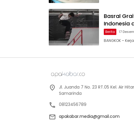
Basral Gr
Indonesia 
Berita
17 Desem
BANGKOK – Kerja
Jl. Juanda 7 No. 23 RT.05 Kel. Air Hi
Samarinda
08123456789
apakabar.media@gmail.com