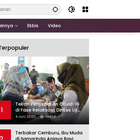
ainnya
Ekbis
Video
Terpopuler
Tekan Penyebaran Covid-19
1
di Fase Relaksasi, Dinkes Uji
Swab Massal di Pelabuhan
4 Juni 2020
14404
Samarinda
Terbakar Cemburu, Ibu Muda
2
di Samarinda Aniaya Bayi