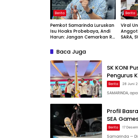
Berita
Berita
Pemkot Samarinda Luruskan
Viral 
Isu Hoaks Probebaya, Andi
Anggot
Harun: Jangan Cemarkan RT
SARA, S
dan Masyarakat
Publik L
Maya
Baca Juga
SK KONI Pu
Pengurus K
Berita
28 Juni 
SAMARINDA, apak
Profil Bas
SEA Games
Berita
17 Desem
Samarinda — Di