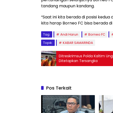
tandang maupun kandang.
“Saat ini kita berada di posisi kedua
kita harap Borneo FC bisa berada d
Tag:
Andi Harun
Borneo FC
Topik:
KABAR SAMARINDA
Ditreskrimsus Polda Kaltim Un
Ditetapkan Tersangka
Pos Terkait