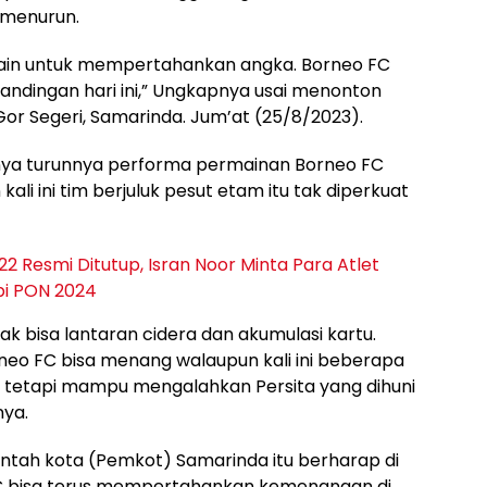
 menurun.
ain untuk mempertahankan angka. Borneo FC
dingan hari ini,” Ungkapnya usai menonton
Gor Segeri, Samarinda. Jum’at (25/8/2023).
danya turunnya performa permainan Borneo FC
ali ini tim berjuluk pesut etam itu tak diperkuat
22 Resmi Ditutup, Isran Noor Minta Para Atlet
pi PON 2024
k bisa lantaran cidera dan akumulasi kartu.
neo FC bisa menang walaupun kali ini beberapa
s tetapi mampu mengalahkan Persita yang dihuni
ya.
ntah kota (Pemkot) Samarinda itu berharap di
FC bisa terus mempertahankan kemenangan di