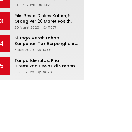
10 Juni 2020
14258
Rilis Resmi Dinkes Kaltim, 9
3
Orang Per 20 Maret Positif
Covid-19
20 Maret 2020
11077
Si Jago Merah Lahap
4
Bangunan Tak Berpenghuni di
Jalan Kadrie Oening
8 Juni 2020
10880
Tanpa Identitas, Pria
5
Ditemukan Tewas di Simpang
Tiga Jalan Kesuma Bangsa
11 Juni 2020
9626