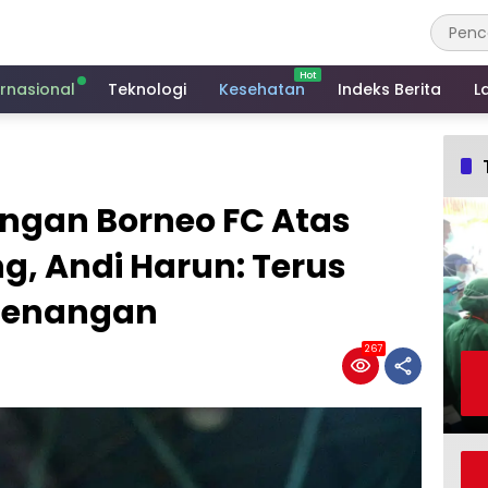
ernasional
Teknologi
Kesehatan
Indeks Berita
L
ngan Borneo FC Atas
g, Andi Harun: Terus
menangan
267