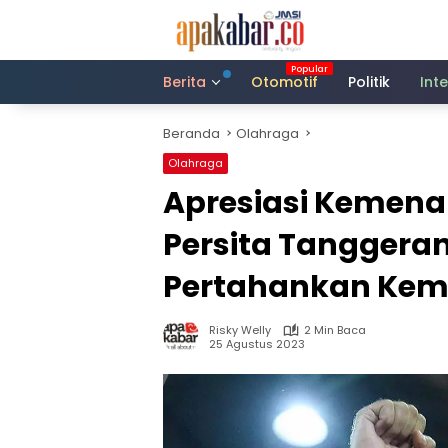
Langsung
ke
konten
Berita
Otomotif
Politik
Int
Beranda
Olahraga
Olahraga
Apresiasi Kemena
Persita Tanggeran
Pertahankan Ke
Risky Welly
2 Min Baca
25 Agustus 2023