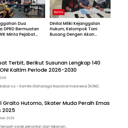
Berita
Unggahan Dua
Dinilai Miliki Kejanggalan
a DPRD Bermuatan
Hukum, Kelompok Tani
WK Minta Pejabat
Busang Dengen Akan
ebih Bijak di Dunia
Tempuh Jalur Banding
sat Terbit, Berikut Susunan Lengkap 140
ONI Kaltim Periode 2026-2030
2026
abar.co – Komite Olaharaga Nasional Indonesia (KONI)…
ral Graito Hutomo, Skater Muda Peraih Emas
 2025
ber 2025
 tengah sorak penonton dan tekanan…