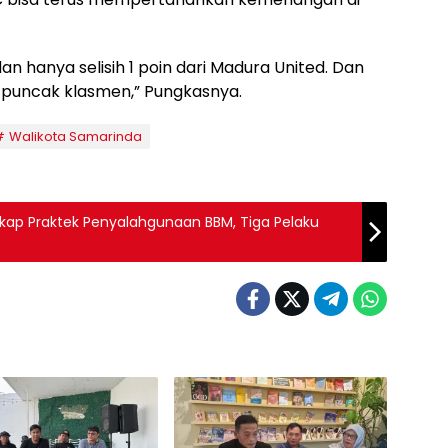
 dan hanya selisih 1 poin dari Madura United. Dan
i puncak klasmen,” Pungkasnya.
Walikota Samarinda
gkap Praktek Penyalahgunaan BBM, Tiga Pelaku