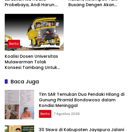
Probebaya, Andi Harun:
Busang Dengen Akan
Jangan Cemarkan RT dan
Tempuh Jalur Banding
Masyarakat
Berita
Koalisi Dosen Universitas
Mulawarman Tolak
Konsesi Tambang Untuk
Peguruan Tinggi
Baca Juga
Tim SAR Temukan Dua Pendaki Hilang di
Gunung Piramid Bondowoso dalam
Kondisi Meninggal
Berita
7 Agustus 2026
30 Siswa di Kabupaten Jayapura Jalani