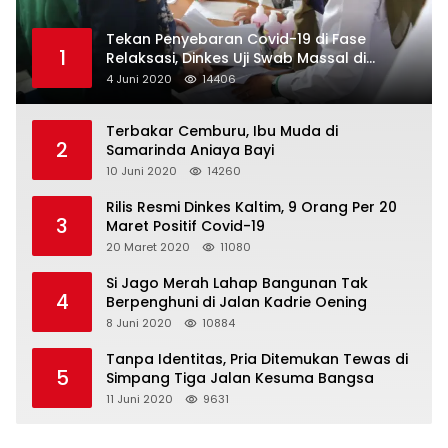
Tekan Penyebaran Covid-19 di Fase
1
Relaksasi, Dinkes Uji Swab Massal di
Pelabuhan Samarinda
4 Juni 2020
14406
Terbakar Cemburu, Ibu Muda di
2
Samarinda Aniaya Bayi
10 Juni 2020
14260
Rilis Resmi Dinkes Kaltim, 9 Orang Per 20
3
Maret Positif Covid-19
20 Maret 2020
11080
Si Jago Merah Lahap Bangunan Tak
4
Berpenghuni di Jalan Kadrie Oening
8 Juni 2020
10884
Tanpa Identitas, Pria Ditemukan Tewas di
5
Simpang Tiga Jalan Kesuma Bangsa
11 Juni 2020
9631