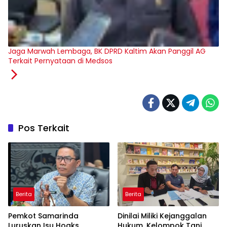
Jaga Marwah Lembaga, BK DPRD Kaltim Akan Panggil AG
Terkait Pernyataan di Medsos
Pos Terkait
Berita
Berita
Pemkot Samarinda
Dinilai Miliki Kejanggalan
Luruskan Isu Hoaks
Hukum, Kelompok Tani