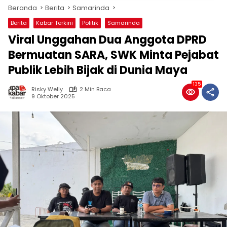
Beranda
Berita
Samarinda
Berita
Kabar Terkini
Politik
Samarinda
Viral Unggahan Dua Anggota DPRD
Bermuatan SARA, SWK Minta Pejabat
Publik Lebih Bijak di Dunia Maya
135
Risky Welly
2 Min Baca
9 Oktober 2025