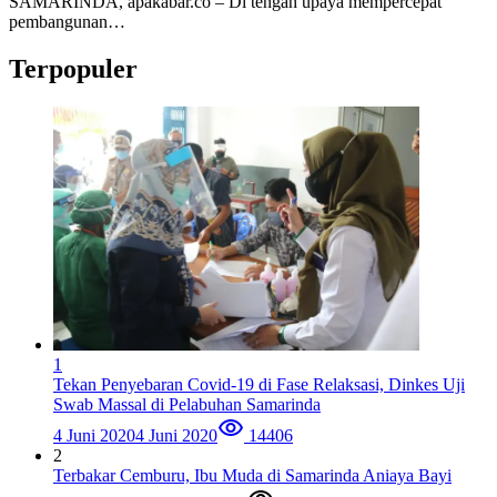
SAMARINDA, apakabar.co – Di tengah upaya mempercepat
pembangunan…
Terpopuler
1
Tekan Penyebaran Covid-19 di Fase Relaksasi, Dinkes Uji
Swab Massal di Pelabuhan Samarinda
4 Juni 2020
4 Juni 2020
14406
2
Terbakar Cemburu, Ibu Muda di Samarinda Aniaya Bayi