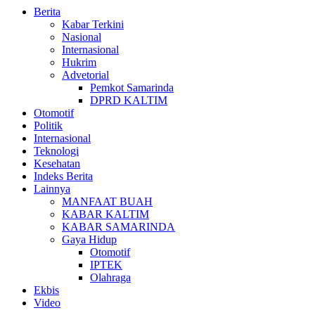
Berita
Kabar Terkini
Nasional
Internasional
Hukrim
Advetorial
Pemkot Samarinda
DPRD KALTIM
Otomotif
Politik
Internasional
Teknologi
Kesehatan
Indeks Berita
Lainnya
MANFAAT BUAH
KABAR KALTIM
KABAR SAMARINDA
Gaya Hidup
Otomotif
IPTEK
Olahraga
Ekbis
Video