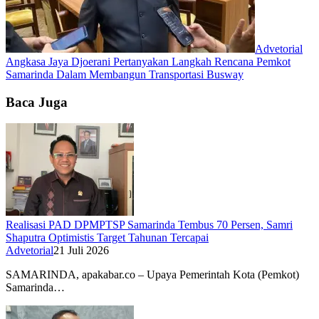
Advetorial
Angkasa Jaya Djoerani Pertanyakan Langkah Rencana Pemkot
Samarinda Dalam Membangun Transportasi Busway
Baca Juga
Realisasi PAD DPMPTSP Samarinda Tembus 70 Persen, Samri
Shaputra Optimistis Target Tahunan Tercapai
Advetorial
21 Juli 2026
SAMARINDA, apakabar.co – Upaya Pemerintah Kota (Pemkot)
Samarinda…