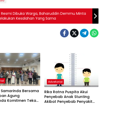
nda
 II Resmi Dibuka Warga, Baharuddin Demmu Minta
Melakukan Kesalahan Yang Sama
ial
Advetorial
 Samarinda Bersama
Rika Ratna Puspita Akui
pan Agung
Penyebab Anak Stunting
nda Komitmen Tekan
Akibat Penyebab Penyakit
tunting
Menular Yang Diderita Oleh
Ibu Hamil