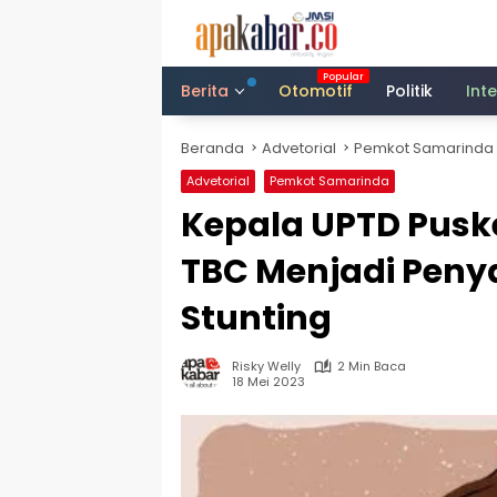
Langsung
ke
konten
Berita
Otomotif
Politik
Int
Beranda
Advetorial
Pemkot Samarinda
Advetorial
Pemkot Samarinda
Kepala UPTD Pus
TBC Menjadi Peny
Stunting
Risky Welly
2 Min Baca
18 Mei 2023