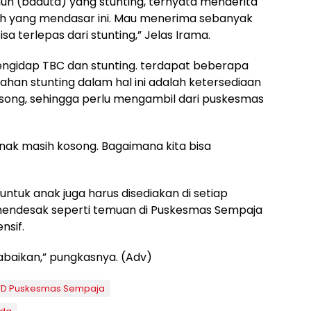
hun (baduta) yang stunting, ternyata menderita
lah yang mendasar ini. Mau menerima sebanyak
a terlepas dari stunting,” Jelas Irama.
engidap TBC dan stunting. terdapat beberapa
n stunting dalam hal ini adalah ketersediaan
osong, sehingga perlu mengambil dari puskesmas
nak masih kosong. Bagaimana kita bisa
ntuk anak juga harus disediakan di setiap
 mendesak seperti temuan di Puskesmas Sempaja
nsif.
abaikan,” pungkasnya. (Adv)
TD Puskesmas Sempaja