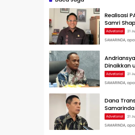
Realisasi 
Samri Shap
Advetorial
21 J
SAMARINDA, apa
Andriansya
Dinaikkan 
Advetorial
21 J
SAMARINDA, apak
Dana Trans
Samarinda 
Advetorial
21 J
SAMARINDA, apa