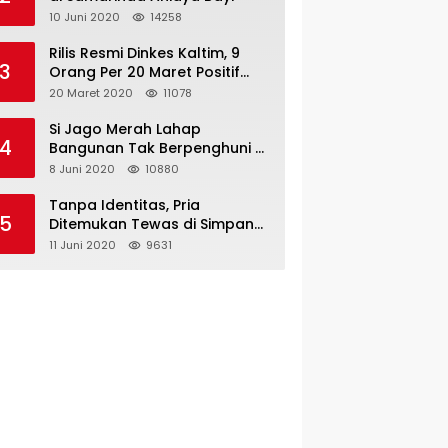
10 Juni 2020
14258
Rilis Resmi Dinkes Kaltim, 9
3
Orang Per 20 Maret Positif
Covid-19
20 Maret 2020
11078
Si Jago Merah Lahap
4
Bangunan Tak Berpenghuni di
Jalan Kadrie Oening
8 Juni 2020
10880
Tanpa Identitas, Pria
5
Ditemukan Tewas di Simpang
Tiga Jalan Kesuma Bangsa
11 Juni 2020
9631