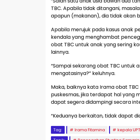
“Salah satu anak usia bawah dua ta
TBC. Apabila tidak ditangani, masa
apapun (makanan), dia tidak akan bis
Apabila merujuk pada kasus anak p
kendala yang menghambat pencegaha
obat TBC untuk anak yang sering k
lainnya.
“Sampai sekarang obat TBC untuk a
mengatasinya?” keluhnya.
Maka, baiknya kata Irama obat TBC u
puskesmas, jika terdapat hal yang
dapat segera didampingi secara inte
“Keduanya berkaitan, tidak dapat di
Tag:
Irama Fitamina
kepala UP