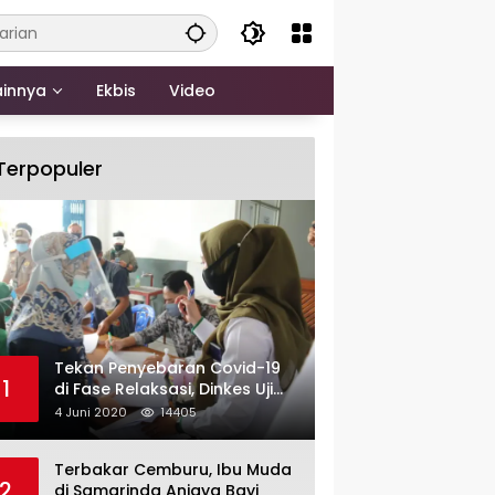
ainnya
Ekbis
Video
Terpopuler
Tekan Penyebaran Covid-19
1
di Fase Relaksasi, Dinkes Uji
Swab Massal di Pelabuhan
4 Juni 2020
14405
Samarinda
Terbakar Cemburu, Ibu Muda
2
di Samarinda Aniaya Bayi