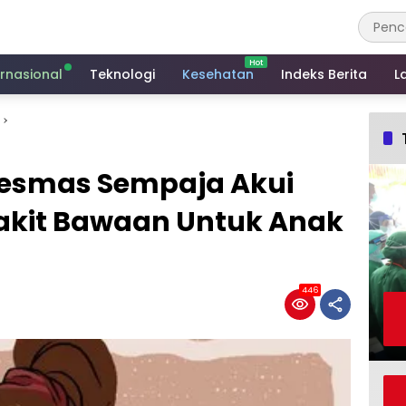
ernasional
Teknologi
Kesehatan
Indeks Berita
L
kesmas Sempaja Akui
akit Bawaan Untuk Anak
446