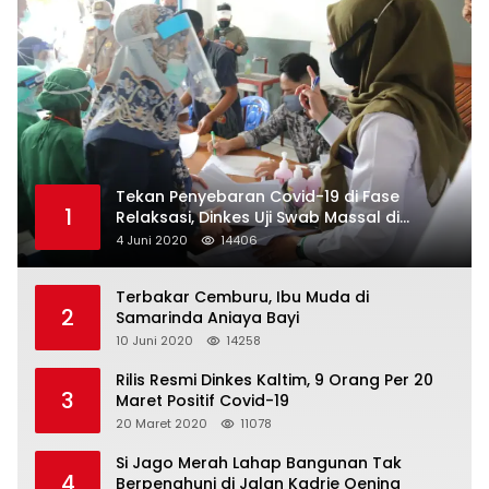
Tekan Penyebaran Covid-19 di Fase
1
Relaksasi, Dinkes Uji Swab Massal di
Pelabuhan Samarinda
4 Juni 2020
14406
Terbakar Cemburu, Ibu Muda di
2
Samarinda Aniaya Bayi
10 Juni 2020
14258
Rilis Resmi Dinkes Kaltim, 9 Orang Per 20
3
Maret Positif Covid-19
20 Maret 2020
11078
Si Jago Merah Lahap Bangunan Tak
4
Berpenghuni di Jalan Kadrie Oening