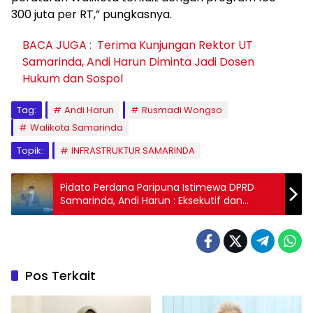
300 juta per RT,” pungkasnya.
BACA JUGA :
Terima Kunjungan Rektor UT
Samarinda, Andi Harun Diminta Jadi Dosen
Hukum dan Sospol
Tag:
Andi Harun
Rusmadi Wongso
Walikota Samarinda
Topik:
INFRASTRUKTUR SAMARINDA
Pidato Perdana Paripuna Istimewa DPRD
Samarinda, Andi Harun : Eksekutif dan
Legislatif Harus Tetap Bersinergi
Pos Terkait