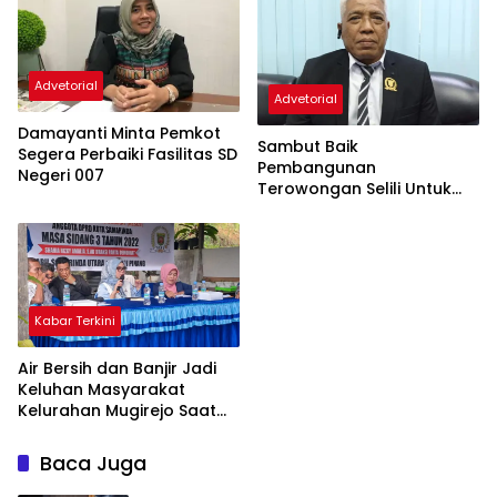
Advetorial
Advetorial
Damayanti Minta Pemkot
Sambut Baik
Segera Perbaiki Fasilitas SD
Pembangunan
Negeri 007
Terowongan Selili Untuk
Atasi Kemacetan, Markaca
Sebut Semua Sudah Di Kaji
Mendalam
Kabar Terkini
Air Bersih dan Banjir Jadi
Keluhan Masyarakat
Kelurahan Mugirejo Saat
Reses Shania Rizky Amalia
Baca Juga