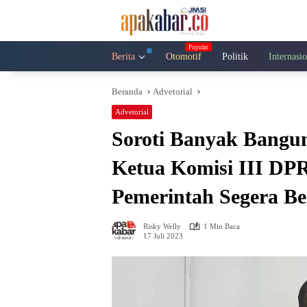
Langsung
ke
konten
Berita
Otomotif
Politik
Internasi
Beranda
Advetorial
Advetorial
Soroti Banyak Bangu
Ketua Komisi III DP
Pemerintah Segera Be
Risky Welly
1 Min Baca
17 Juli 2023