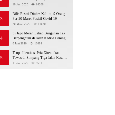
10 Juni 2020
14260
Rilis Resmi Dinkes Kaltim, 9 Orang
3
Per 20 Maret Positif Covid-19
20 Maret 2020
11080
Si Jago Merah Lahap Bangunan Tak
4
Berpenghuni di Jalan Kadrie Oening
8 Juni 2020
10884
Tanpa Identitas, Pria Ditemukan
5
Tewas di Simpang Tiga Jalan Kesuma
Bangsa
11 Juni 2020
9631