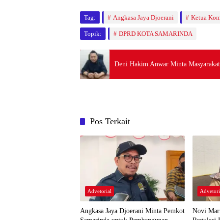
Tag:
Angkasa Jaya Djoerani
Ketua Kom
Topik:
DPRD KOTA SAMARINDA
Deni Hakim Anwar Minta Masyarakat
Pos Terkait
Advetorial
Advetori
Angkasa Jaya Djoerani Minta Pemkot
Novi Mar