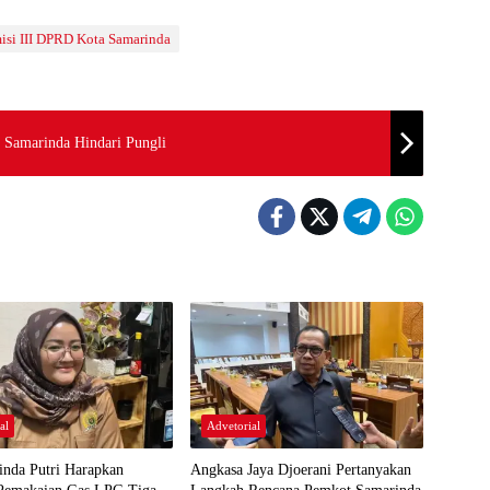
isi III DPRD Kota Samarinda
 Samarinda Hindari Pungli
al
Advetorial
inda Putri Harapkan
Angkasa Jaya Djoerani Pertanyakan