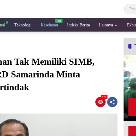
onal
Teknologi
Kesehatan
Indeks Berita
Lainnya
Ekbi
nan Tak Memiliki SIMB,
RD Samarinda Minta
rtindak
178