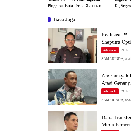
Samarinda untuk Pembangunan
Regulasi
Pinggiran Kota Terus Dilakukan
Kg Segera
Baca Juga
Realisasi PA
Shaputra Opti
Advetorial
21 Juli
SAMARINDA, apakab
Andriansyah 
Atasi Genang
Advetorial
21 Juli
SAMARINDA, apakaba
Dana Transfe
Minta Pemeri