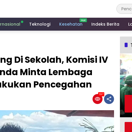
ernasional
Teknologi
Kesehatan
Indeks Berita
L
ing Di Sekolah, Komisi IV
inda Minta Lembaga
Lakukan Pencegahan
197