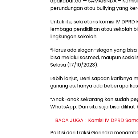
apakabar.co — SAMARINDA – Komisi
perundungan atau bullying yang kerap
Untuk itu, sekretaris komisi IV DP
lembaga pendidikan atau sekolah b
lingkungan sekolah.
“Harus ada slogan-slogan yang bis
bisa melalui sosmed, maupun sosial
Selasa (17/10/2023).
Lebih lanjut, Deni sapaan karibnya 
gunung es, hanya ada beberapa kas
“Anak-anak sekarang kan sudah pe
WhatsApp. Dari situ saja bisa dilihat
BACA JUGA :
Komisi IV DPRD Sam
Politisi dari fraksi Gerindra men