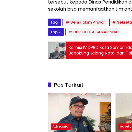
tersebut kepada Dinas Pendidikan 
sekolah bisa memanfaatkan tim anti 
Tag:
Deni Hakim Anwar
Sekreta
Topik:
DPRD KOTA SAMARINDA
Komisi IV DPRD Kota Samarinda
Bapokting Jelang Natal dan Ta
Pos Terkait
Advetorial
Advetor