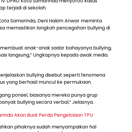
 IV DPRD Kota Samarinda menyoroti kasus
 terjadi di sekolah.
RD Kota Samarinda, Deni Hakim Anwar meminta
isa memastikan langkah pencegahan bullying di
a membuat anak-anak sadar bahayanya bullying,
isasi langsung,” Ungkapnya kepada awak media.
menjelaskan bullying disebut seperti fenomena
us yang berhasil muncul ke permukaan.
gang ponsel, biasanya mereka punya grup
 banyak bullying secara verbal,” Jelasnya.
arinda Akan Buat Perda Pengelolaan TPU
ambahkan pihaknya sudah menyampaikan hal