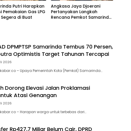
rinda Putri Harapkan
Angkasa Jaya Djoerani
si Pemakaian Gas LPG
Pertanyakan Langkah
 Segera di Buat
Rencana Pemkot Samarinda
Dalam Membangun
Transportasi Busway
PAD DPMPTSP Samarinda Tembus 70 Persen,
utra Optimistis Target Tahunan Tercapai
uli 2026
kabar.co – Upaya Pemerintah Kota (Pemkot) Samarinda…
h Dorong Elevasi Jalan Proklamasi
untuk Atasi Genangan
uli 2026
abar.co – Harapan warga untuk terbebas dari…
fer Rp427,7 Miliar Belum Cair, DPRD