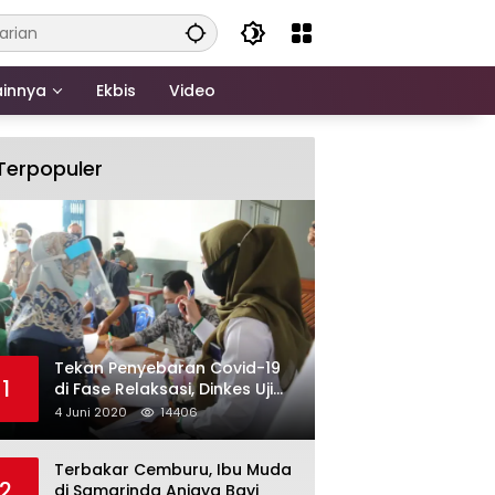
ainnya
Ekbis
Video
Terpopuler
Tekan Penyebaran Covid-19
1
di Fase Relaksasi, Dinkes Uji
Swab Massal di Pelabuhan
4 Juni 2020
14406
Samarinda
Terbakar Cemburu, Ibu Muda
2
di Samarinda Aniaya Bayi