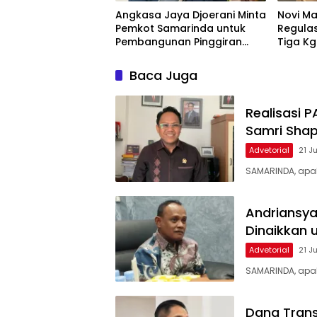
Angkasa Jaya Djoerani Minta
Novi Ma
Pemkot Samarinda untuk
Regula
Pembangunan Pinggiran
Tiga Kg
Kota Terus Dilakukan
Baca Juga
Realisasi 
Samri Shap
Advetorial
21 J
SAMARINDA, apa
Andriansya
Dinaikkan 
Advetorial
21 J
SAMARINDA, apak
Dana Trans