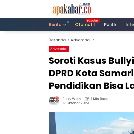
Langsung
ke
konten
Berita
Otomotif
Politik
Int
Beranda
Advetorial
Advetorial
Soroti Kasus Bully
DPRD Kota Samar
Pendidikan Bisa 
Risky Welly
1 Min Baca
17 Oktober 2023