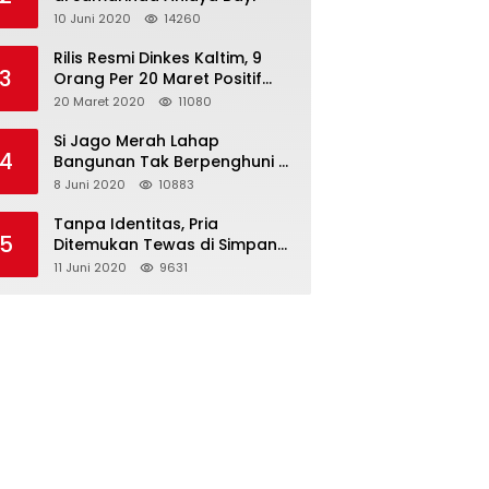
10 Juni 2020
14260
Rilis Resmi Dinkes Kaltim, 9
3
Orang Per 20 Maret Positif
Covid-19
20 Maret 2020
11080
Si Jago Merah Lahap
4
Bangunan Tak Berpenghuni di
Jalan Kadrie Oening
8 Juni 2020
10883
Tanpa Identitas, Pria
5
Ditemukan Tewas di Simpang
Tiga Jalan Kesuma Bangsa
11 Juni 2020
9631