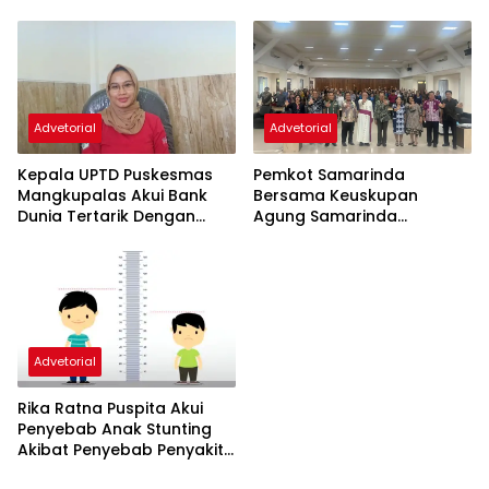
Advetorial
Advetorial
Kepala UPTD Puskesmas
Pemkot Samarinda
Mangkupalas Akui Bank
Bersama Keuskupan
Dunia Tertarik Dengan
Agung Samarinda
Penangan Kasus Stunting
Komitmen Tekan Angka
di Samarinda
Stunting
Advetorial
Rika Ratna Puspita Akui
Penyebab Anak Stunting
Akibat Penyebab Penyakit
Menular Yang Diderita Oleh