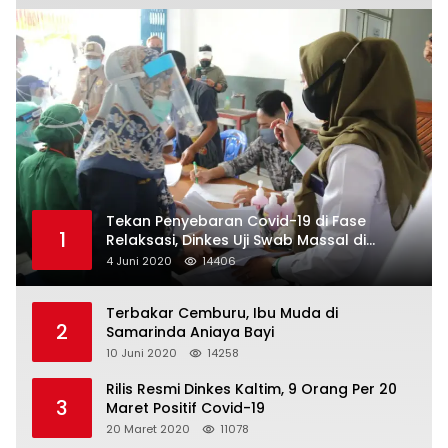
Tekan Penyebaran Covid-19 di Fase
1
Relaksasi, Dinkes Uji Swab Massal di
Pelabuhan Samarinda
4 Juni 2020
14406
Terbakar Cemburu, Ibu Muda di
2
Samarinda Aniaya Bayi
10 Juni 2020
14258
Rilis Resmi Dinkes Kaltim, 9 Orang Per 20
3
Maret Positif Covid-19
20 Maret 2020
11078