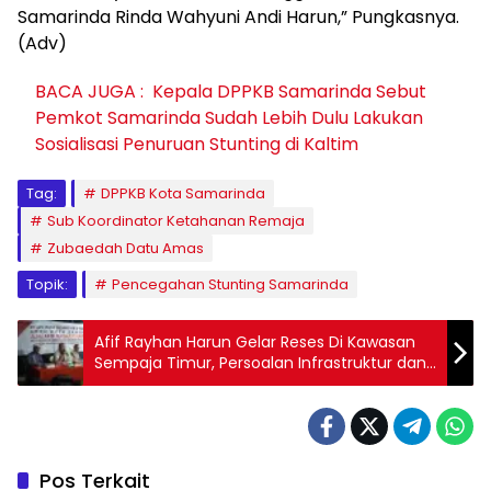
Samarinda Rinda Wahyuni Andi Harun,” Pungkasnya.
(Adv)
BACA JUGA :
Kepala DPPKB Samarinda Sebut
Pemkot Samarinda Sudah Lebih Dulu Lakukan
Sosialisasi Penuruan Stunting di Kaltim
Tag:
DPPKB Kota Samarinda
Sub Koordinator Ketahanan Remaja
Zubaedah Datu Amas
Topik:
Pencegahan Stunting Samarinda
Afif Rayhan Harun Gelar Reses Di Kawasan
Sempaja Timur, Persoalan Infrastruktur dan
LPJU Masih Menjadi Keluhan Masyarakat
Pos Terkait