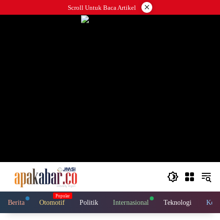
Langsung
×
Scroll Untuk Baca Artikel
ke
konten
Berita
Otomotif
Politik
Internasional
Teknologi
Kese