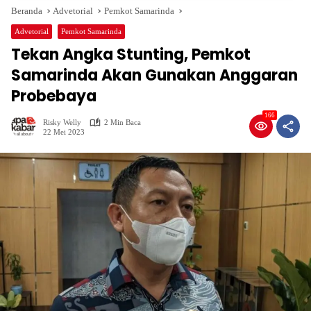
Beranda
Advetorial
Pemkot Samarinda
Advetorial
Pemkot Samarinda
Tekan Angka Stunting, Pemkot
Samarinda Akan Gunakan Anggaran
Probebaya
166
Risky Welly
2 Min Baca
22 Mei 2023