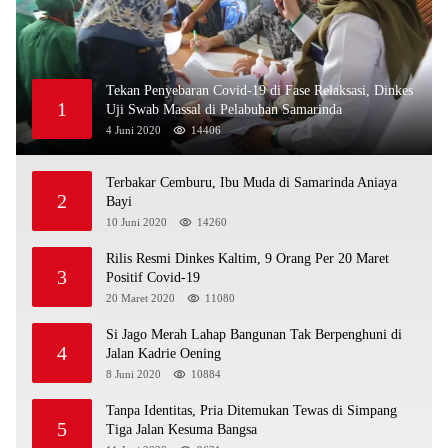
Tekan Penyebaran Covid-19 di Fase Relaksasi, Dinkes
1
Uji Swab Massal di Pelabuhan Samarinda
4 Juni 2020
14406
Terbakar Cemburu, Ibu Muda di Samarinda Aniaya
2
Bayi
10 Juni 2020
14260
Rilis Resmi Dinkes Kaltim, 9 Orang Per 20 Maret
3
Positif Covid-19
20 Maret 2020
11080
Si Jago Merah Lahap Bangunan Tak Berpenghuni di
4
Jalan Kadrie Oening
8 Juni 2020
10884
Tanpa Identitas, Pria Ditemukan Tewas di Simpang
5
Tiga Jalan Kesuma Bangsa