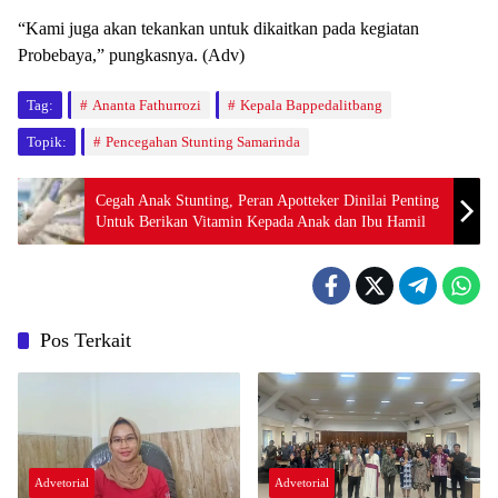
“Kami juga akan tekankan untuk dikaitkan pada kegiatan
Probebaya,” pungkasnya. (Adv)
Tag:
Ananta Fathurrozi
Kepala Bappedalitbang
Topik:
Pencegahan Stunting Samarinda
Cegah Anak Stunting, Peran Apotteker Dinilai Penting
Untuk Berikan Vitamin Kepada Anak dan Ibu Hamil
Pos Terkait
Advetorial
Advetorial