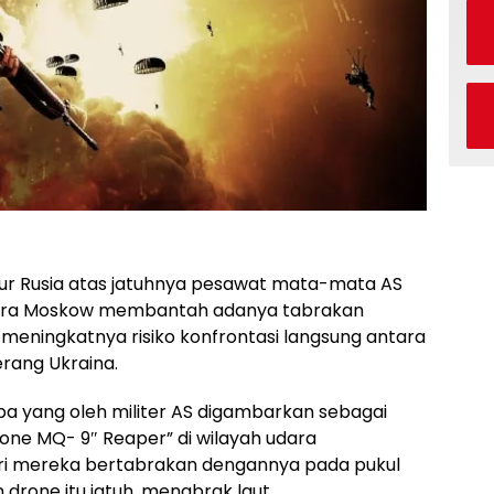
r Rusia atas jatuhnya pesawat mata-mata AS
ntara Moskow membantah adanya tabrakan
meningkatnya risiko konfrontasi langsung antara
erang Ukraina.
pa yang oleh militer AS digambarkan sebagai
ne MQ- 9″ Reaper” di wilayah udara
dari mereka bertabrakan dengannya pada pukul
rone itu jatuh. menabrak laut.