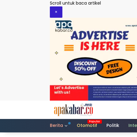
Langsung
Scroll untuk baca artikel
ke
×
konten
Berita
Otomotif
Politik
Int