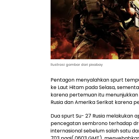
Ilustrasi gambar dari pixabay
Pentagon menyalahkan spurt tempu
ke Laut Hitam pada Selasa, seme
karena pertemuan itu menunjukkan 
Rusia dan Amerika Serikat karena p
Dua spurt Su- 27 Rusia melakukan a
pencegatan sembrono terhadap dro
internasional sebelum salah satu 
703 pagi( 0603 GMT), menyebabkan d