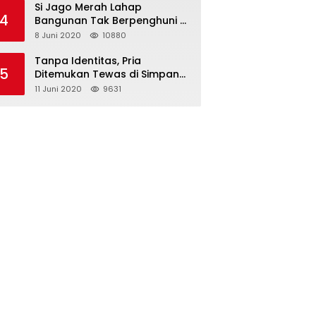
Si Jago Merah Lahap
4
Bangunan Tak Berpenghuni di
Jalan Kadrie Oening
8 Juni 2020
10880
Tanpa Identitas, Pria
5
Ditemukan Tewas di Simpang
Tiga Jalan Kesuma Bangsa
11 Juni 2020
9631