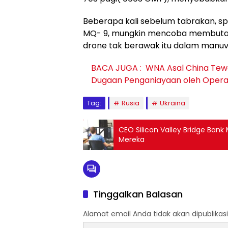
Beberapa kali sebelum tabrakan, 
MQ- 9, mungkin mencoba membutak
drone tak berawak itu dalam manuve
BACA JUGA :
WNA Asal China Tewas
Dugaan Penganiayaan oleh Opera
Tag:
Rusia
Ukraina
CEO Silicon Valley Bridge Ba
Mereka
Tinggalkan Balasan
Alamat email Anda tidak akan dipublikasi