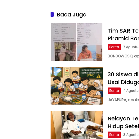
Baca Juga
Tim SAR Te
Piramid Bo
Berita
7 Agustu
BONDOWOSO, ap
30 Siswa d
Usai Didu
Berita
4 Agust
JAYAPURA, apak
Nelayan Te
Hidup Setel
Berita
3 Agust