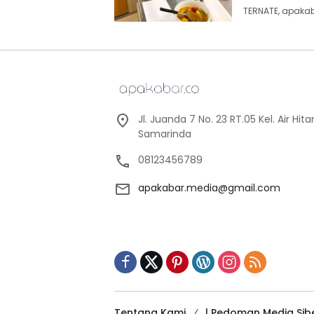
TERNATE, apakab
Jl. Juanda 7 No. 23 RT.05 Kel. Air Hi
Samarinda
08123456789
apakabar.media@gmail.com
Tentang Kami
| Pedoman Media Sib