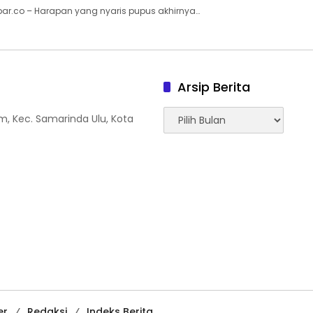
ar.co – Harapan yang nyaris pupus akhirnya…
Arsip Berita
Arsip
tam, Kec. Samarinda Ulu, Kota
Berita
er
Redaksi
Indeks Berita