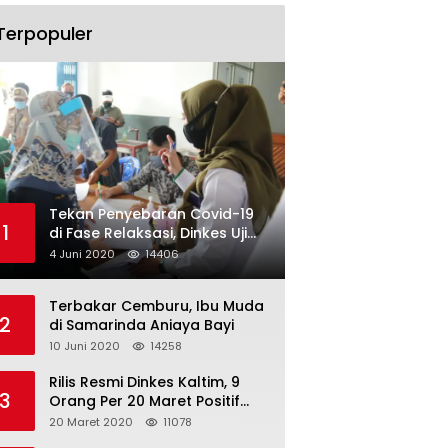
Terpopuler
Tekan Penyebaran Covid-19
1
di Fase Relaksasi, Dinkes Uji
Swab Massal di Pelabuhan
4 Juni 2020
14406
Samarinda
Terbakar Cemburu, Ibu Muda
2
di Samarinda Aniaya Bayi
10 Juni 2020
14258
Rilis Resmi Dinkes Kaltim, 9
3
Orang Per 20 Maret Positif
Covid-19
20 Maret 2020
11078