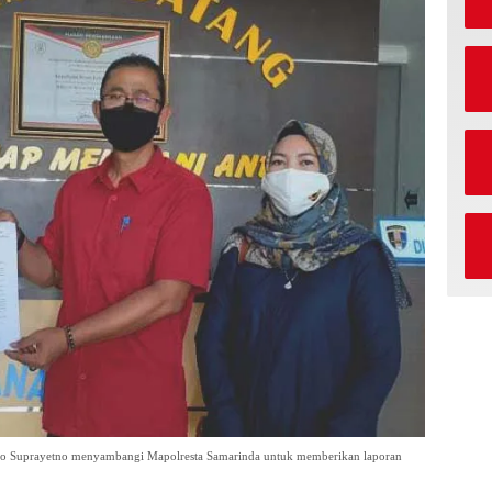
o Suprayetno menyambangi Mapolresta Samarinda untuk memberikan laporan