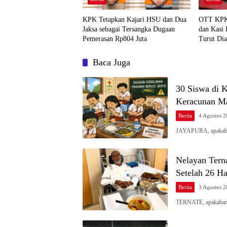
KPK Tetapkan Kajari HSU dan Dua
OTT KPK 
Jaksa sebagai Tersangka Dugaan
dan Kasi 
Pemerasan Rp804 Juta
Turut Di
Baca Juga
30 Siswa di 
Keracunan 
Berita
4 Agustus 
JAYAPURA, apakabar
Nelayan Tern
Setelah 26 Ha
Berita
3 Agustus 
TERNATE, apakabar.