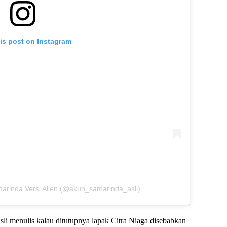
is post on Instagram
arinda Versi Alien (@akun_samarinda_asli)
li menulis kalau ditutupnya lapak Citra Niaga disebabkan