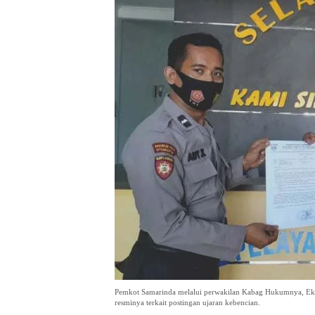
Pemkot Samarinda melalui perwakilan Kabag Hukumnya, Ek
resminya terkait postingan ujaran kebencian.