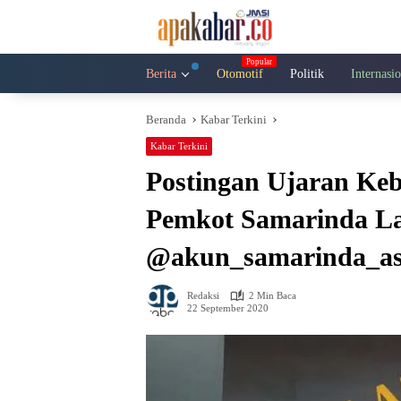
Langsung
ke
konten
Berita
Otomotif
Politik
Internasi
Beranda
Kabar Terkini
Kabar Terkini
Postingan Ujaran Keb
Pemkot Samarinda L
@akun_samarinda_as
Redaksi
2 Min Baca
22 September 2020