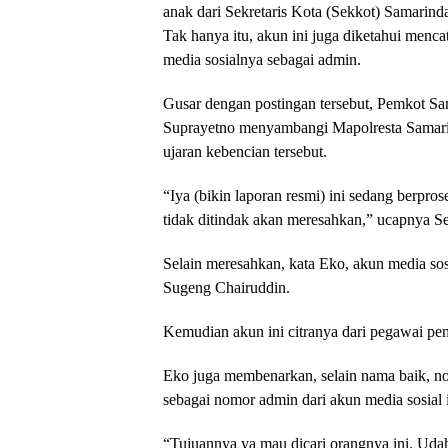
anak dari Sekretaris Kota (Sekkot) Samari
Tak hanya itu, akun ini juga diketahui menc
media sosialnya sebagai admin.
Gusar dengan postingan tersebut, Pemkot 
Suprayetno menyambangi Mapolresta Samarin
ujaran kebencian tersebut.
“Iya (bikin laporan resmi) ini sedang berpr
tidak ditindak akan meresahkan,” ucapnya Sel
Selain meresahkan, kata Eko, akun media sos
Sugeng Chairuddin.
Kemudian akun ini citranya dari pegawai pe
Eko juga membenarkan, selain nama baik, nom
sebagai nomor admin dari akun media sosial i
“Tujuannya ya mau dicari orangnya ini. Udah 