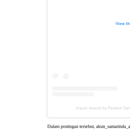
View th
A post shared by Pemkot Sam
Dalam postingan tersebut, akun_samarinda_as