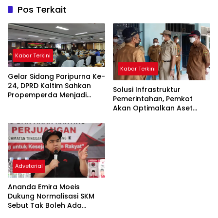
Pos Terkait
Kabar Terkini
Kabar Terkini
Gelar Sidang Paripurna Ke-
24, DPRD Kaltim Sahkan
Solusi Infrastruktur
Propemperda Menjadi
Pemerintahan, Pemkot
Perda
Akan Optimalkan Aset
Yang Tidak Terpakai
Advetorial
Ananda Emira Moeis
Dukung Normalisasi SKM
Sebut Tak Boleh Ada
Bangunan di Sepanjang