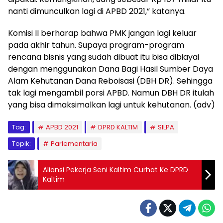
nanti dimunculkan lagi di APBD 2021,” katanya.
Komisi II berharap bahwa PMK jangan lagi keluar
pada akhir tahun. Supaya program-program
rencana bisnis yang sudah dibuat itu bisa dibiayai
dengan menggunakan Dana Bagi Hasil Sumber Daya
Alam Kehutanan Dana Reboisasi (DBH DR). Sehingga
tak lagi mengambil porsi APBD. Namun DBH DR itulah
yang bisa dimaksimalkan lagi untuk kehutanan. (adv)
Tag:
APBD 2021
DPRD KALTIM
SILPA
Topik:
Parlementaria
Aliansi Pekerja Seni Kaltim Curhat Ke DPRD
Kaltim