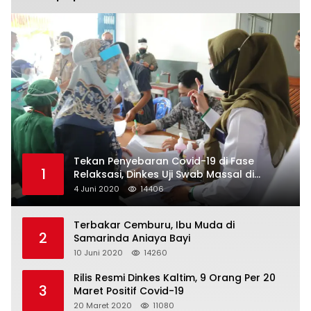
Tekan Penyebaran Covid-19 di Fase
1
Relaksasi, Dinkes Uji Swab Massal di
Pelabuhan Samarinda
4 Juni 2020
14406
Terbakar Cemburu, Ibu Muda di
2
Samarinda Aniaya Bayi
10 Juni 2020
14260
Rilis Resmi Dinkes Kaltim, 9 Orang Per 20
3
Maret Positif Covid-19
20 Maret 2020
11080