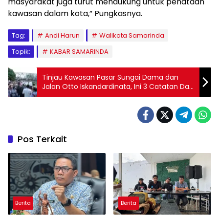
masyarakat juga turut mendukung untuk penataan
kawasan dalam kota,” Pungkasnya.
Tag:
Andi Harun
Walikota Samarinda
Topik:
KABAR SAMARINDA
Tinjau Kawasan Pasar Sungai Dama dan
Jalan Otto Iskandardinata, Ini 3 Catatan Dari
Walikota Andi Harun
Pos Terkait
Berita
Berita