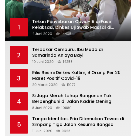
Tekan Penyebaran Covid-19 di Fase
1
Relaksasi, Dinkes Uji Swab Massal di
Pelabuhan Samarinda
4 Juni 2020
14405
Terbakar Cemburu, Ibu Muda di
2
Samarinda Aniaya Bayi
10 Juni 2020
14258
Rilis Resmi Dinkes Kaltim, 9 Orang Per 20
3
Maret Positif Covid-19
20 Maret 2020
11077
Si Jago Merah Lahap Bangunan Tak
4
Berpenghuni di Jalan Kadrie Oening
8 Juni 2020
10880
Tanpa Identitas, Pria Ditemukan Tewas di
5
Simpang Tiga Jalan Kesuma Bangsa
11 Juni 2020
9628