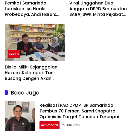
Pemkot Samarinda
Viral Unggahan Dua
Luruskan Isu Hoaks
Anggota DPRD Bermuatan
Probebaya, Andi Harun:
SARA, SWK Minta Pejabat
Jangan Cemarkan RT dan
Publik Lebih Bijak di Dunia
Masyarakat
Maya
Berita
Dinilai Miliki Kejanggalan
Hukum, Kelompok Tani
Busang Dengen Akan
Tempuh Jalur Banding
Baca Juga
Realisasi PAD DPMPTSP Samarinda
Tembus 70 Persen, Samri Shaputra
Optimistis Target Tahunan Tercapai
Advetorial
21 Juli 2026