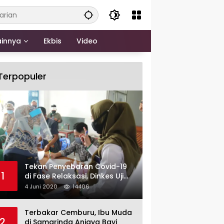
ainnya
Ekbis
Video
Terpopuler
Tekan Penyebaran Covid-19
1
di Fase Relaksasi, Dinkes Uji
Swab Massal di Pelabuhan
4 Juni 2020
14406
Samarinda
Terbakar Cemburu, Ibu Muda
2
di Samarinda Aniaya Bayi