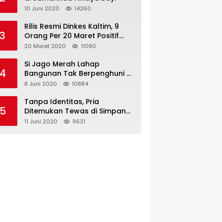
10 Juni 2020
14260
Rilis Resmi Dinkes Kaltim, 9
3
Orang Per 20 Maret Positif
Covid-19
20 Maret 2020
11080
Si Jago Merah Lahap
4
Bangunan Tak Berpenghuni di
Jalan Kadrie Oening
8 Juni 2020
10884
Tanpa Identitas, Pria
5
Ditemukan Tewas di Simpang
Tiga Jalan Kesuma Bangsa
11 Juni 2020
9631