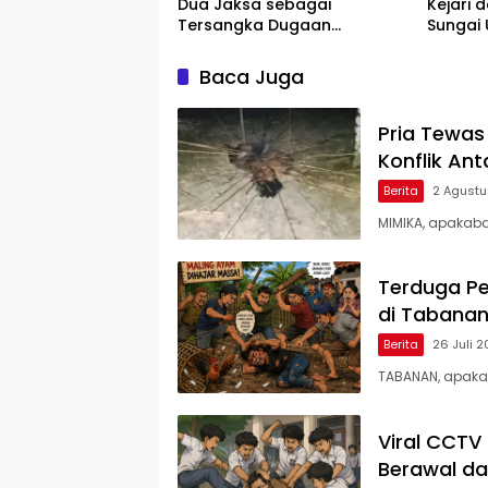
Dua Jaksa sebagai
Kejari d
Tersangka Dugaan
Sungai 
Pemerasan Rp804 Juta
Diaman
Baca Juga
Pria Tewas
Konflik An
Berita
2 Agust
MIMIKA, apakabar
Terduga P
di Tabanan,
Berita
26 Juli 
TABANAN, apaka
Viral CCTV
Berawal da