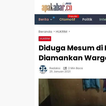
Langsung
ke
konten
Berita
Otomotif
Politik
Int
Beranda
HUKRIM
HUKRIM
Diduga Mesum di 
Diamankan Warg
Redaksi
2 Min Baca
25 Januari 2021