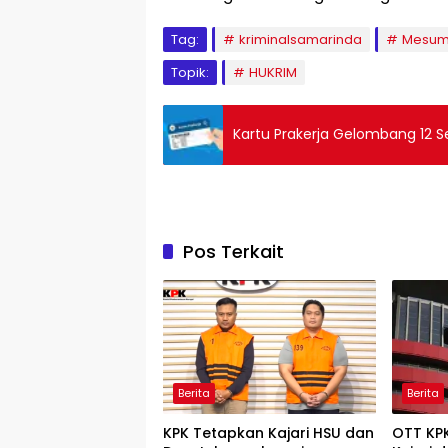
Tag:
kriminalsamarinda
Mesu
Topik:
HUKRIM
Kartu Prakerja Gelombang 12 S
Pos Terkait
Berita
Berita
KPK Tetapkan Kajari HSU dan
OTT KPK