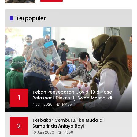
Terpopuler
Tekan Penyebaran Covid-19 di Fase
1
Relaksasi, Dinkes Uji Swab Massal di
Pelabuhan Samarinda
4 Juni 2020
14405
Terbakar Cemburu, Ibu Muda di
2
Samarinda Aniaya Bayi
10 Juni 2020
14258