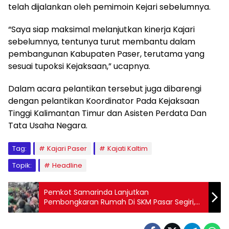
telah dijalankan oleh pemimoin Kejari sebelumnya.
“Saya siap maksimal melanjutkan kinerja Kajari
sebelumnya, tentunya turut membantu dalam
pembangunan Kabupaten Paser, terutama yang
sesuai tupoksi Kejaksaan,” ucapnya.
Dalam acara pelantikan tersebut juga dibarengi
dengan pelantikan Koordinator Pada Kejaksaan
Tinggi Kalimantan Timur dan Asisten Perdata Dan
Tata Usaha Negara.
Tag:
Kajari Paser
Kajati Kaltim
Topik:
Headline
Pemkot Samarinda Lanjutkan
Pembongkaran Rumah Di SKM Pasar Segiri,
Sempat Diwarnai Aksi Saling Dorong