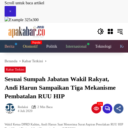
Langsung
Scroll untuk baca artikel
ke
×
konten
Berita
Otomotif
Politik
Internasional
Teknologi
Kese
Beranda
Kabar Terkini
Kabar Terkini
Sesuai Sumpah Jabatan Wakil Rakyat,
Andi Harun Sampaikan Tiga Mekanisme
Pembatalan RUU HIP
226
Redaksi
2 Min Baca
4 Juli 2020
Wakil Ketua DPRD Kaltim, Andi Harun Saat Menerima Surat Aspiras Penolakan RUU HIP