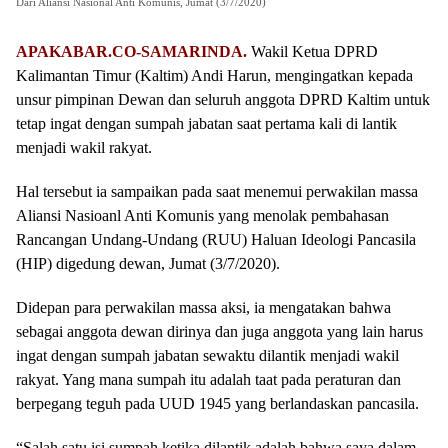
Dari Aliansi Nasional Anti Komunis, Jumat (3/7/2020)
APAKABAR.CO-SAMARINDA.
Wakil Ketua DPRD
Kalimantan Timur (Kaltim) Andi Harun, mengingatkan kepada
unsur pimpinan Dewan dan seluruh anggota DPRD Kaltim untuk
tetap ingat dengan sumpah jabatan saat pertama kali di lantik
menjadi wakil rakyat.
Hal tersebut ia sampaikan pada saat menemui perwakilan massa
Aliansi Nasioanl Anti Komunis yang menolak pembahasan
Rancangan Undang-Undang (RUU) Haluan Ideologi Pancasila
(HIP) digedung dewan, Jumat (3/7/2020).
Didepan para perwakilan massa aksi, ia mengatakan bahwa
sebagai anggota dewan dirinya dan juga anggota yang lain harus
ingat dengan sumpah jabatan sewaktu dilantik menjadi wakil
rakyat. Yang mana sumpah itu adalah taat pada peraturan dan
berpegang teguh pada UUD 1945 yang berlandaskan pancasila.
“Salah satu isi sumpah ketika dilantik adalah bahwa saya dalam