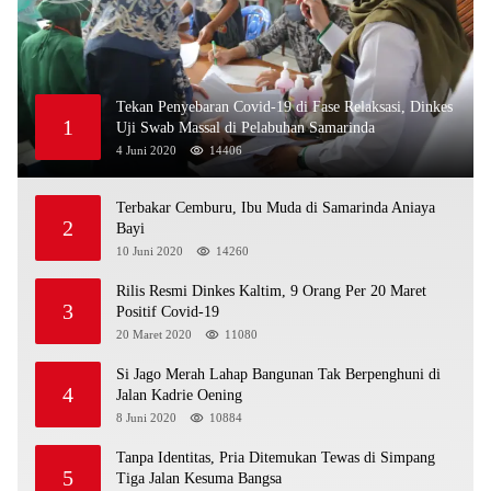
Tekan Penyebaran Covid-19 di Fase Relaksasi, Dinkes
1
Uji Swab Massal di Pelabuhan Samarinda
4 Juni 2020
14406
Terbakar Cemburu, Ibu Muda di Samarinda Aniaya
2
Bayi
10 Juni 2020
14260
Rilis Resmi Dinkes Kaltim, 9 Orang Per 20 Maret
3
Positif Covid-19
20 Maret 2020
11080
Si Jago Merah Lahap Bangunan Tak Berpenghuni di
4
Jalan Kadrie Oening
8 Juni 2020
10884
Tanpa Identitas, Pria Ditemukan Tewas di Simpang
5
Tiga Jalan Kesuma Bangsa