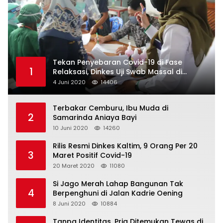
Tekan Penyebaran Covid-19 di Fase
1
Relaksasi, Dinkes Uji Swab Massal di
Pelabuhan Samarinda
4 Juni 2020
14406
Terbakar Cemburu, Ibu Muda di
2
Samarinda Aniaya Bayi
10 Juni 2020
14260
Rilis Resmi Dinkes Kaltim, 9 Orang Per 20
3
Maret Positif Covid-19
20 Maret 2020
11080
Si Jago Merah Lahap Bangunan Tak
4
Berpenghuni di Jalan Kadrie Oening
8 Juni 2020
10884
Tanpa Identitas, Pria Ditemukan Tewas di