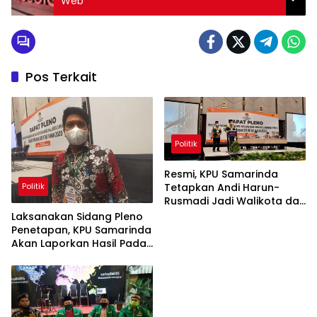
Web
Pos Terkait
Politik
Resmi, KPU Samarinda
Politik
Tetapkan Andi Harun-
Rusmadi Jadi Walikota dan
Wakil Walikota Samarinda
Laksanakan Sidang Pleno
Penetapan, KPU Samarinda
Akan Laporkan Hasil Pada
Gubernur, Mendagri
Hingga Presiden