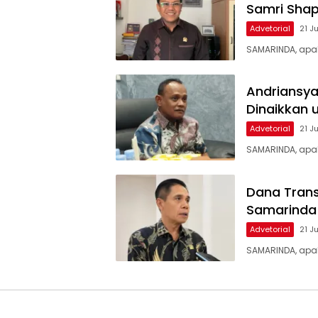
Samri Shap
Advetorial
21 J
SAMARINDA, apa
Andriansya
Dinaikkan 
Advetorial
21 J
SAMARINDA, apak
Dana Trans
Samarinda 
Advetorial
21 J
SAMARINDA, apa