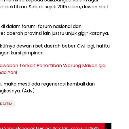
i diaktifkan. Sebab sejak 2015 silam, dewan riset
 di dalam forum-forum nasional dan
et daerah provinsi lain justru unjuk gigi,” katanya.
tifnya dewan riset daerah beber Owi lagi, hal itu
gan kursi pimpinan.
Jawaban Terkait Penertiban Warung Makan Iga
ad Yani
, maka mesti ada regenerasi kembali dan
ngkasnya. (Adv)
KALTIM
 Yang Mangkrak Menjadi Sorotan, Komisi III DPRD