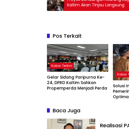
Kaltim Akan Tinjau Langsung
Pos Terkait
Kabar Terkini
Kabar T
Gelar Sidang Paripurna Ke-
24, DPRD Kaltim Sahkan
Solusi I
Propemperda Menjadi Perda
Pemeri
Optima
Terpak
Baca Juga
Realisasi 