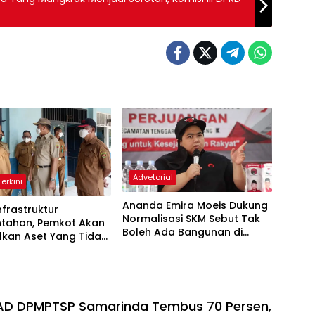
Advetorial
erkini
Ananda Emira Moeis Dukung
nfrastruktur
Normalisasi SKM Sebut Tak
ntahan, Pemkot Akan
Boleh Ada Bangunan di
lkan Aset Yang Tidak
Sepanjang Sungai
ai
PAD DPMPTSP Samarinda Tembus 70 Persen,