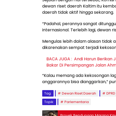
dewan riset daerah Kaltim itu kembal
daerah tidak aktif hingga sekarang.
“Padahal, perannya sangat ditunggu
internasional. Terlebih lagi, dewan ris
Mengulas lebih dalam alasan tidak ak
dikarenakan sempat terjadi kekoson
BACA JUGA :
Andi Harun Berikan 
Bakar Di Persimpangan Jalan Ahm
“Kalau memang ada kekosongan lagi
anggarannya bisa dianggarkan,” pu
Tag:
Dewan Riset Daerah
DPRD 
Topik:
Parlementaria
Proyek Bendungan Marang Kayu