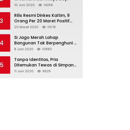
10 Juni 2020
14258
Rilis Resmi Dinkes Kaltim, 9
3
Orang Per 20 Maret Positif
Covid-19
20 Maret 2020
11078
Si Jago Merah Lahap
4
Bangunan Tak Berpenghuni di
Jalan Kadrie Oening
8 Juni 2020
10880
Tanpa Identitas, Pria
5
Ditemukan Tewas di Simpang
Tiga Jalan Kesuma Bangsa
11 Juni 2020
9629