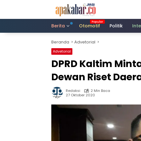
Langsung
ke
konten
Berita
Otomotif
Politik
Int
Beranda
Advetorial
Advetorial
DPRD Kaltim Minta
Dewan Riset Daer
Redaksi
2 Min Baca
27 Oktober 2020