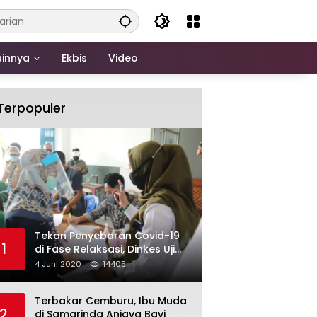
ainnya
Ekbis
Video
Terpopuler
Tekan Penyebaran Covid-19
1
di Fase Relaksasi, Dinkes Uji
Swab Massal di Pelabuhan
4 Juni 2020
14405
Samarinda
Terbakar Cemburu, Ibu Muda
2
di Samarinda Aniaya Bayi