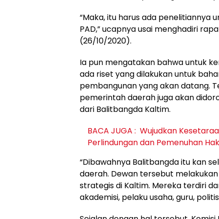
“Maka, itu harus ada penelitianny
PAD,” ucapnya usai menghadiri rapa
(26/10/2020).
Ia pun mengatakan bahwa untuk ke
ada riset yang dilakukan untuk baha
pembangunan yang akan datang. Ter
pemerintah daerah juga akan didoron
dari Balitbangda Kaltim.
BACA JUGA :
Wujudkan Kesetaraan 
Perlindungan dan Pemenuhan Hak D
“Dibawahnya Balitbangda itu kan sel
daerah. Dewan tersebut melakukan 
strategis di Kaltim. Mereka terdiri 
akademisi, pelaku usaha, guru, politisi,
Sejalan dengan hal tersebut, Komisi