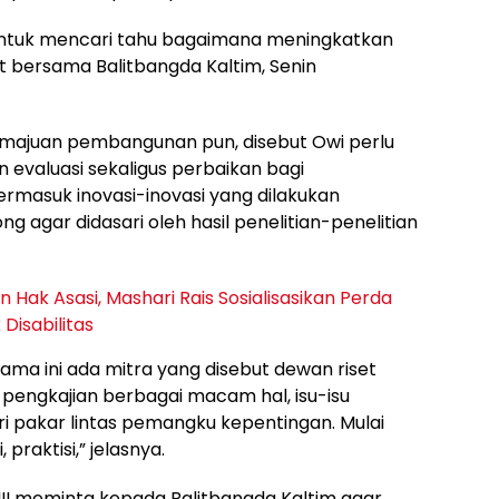
a untuk mencari tahu bagaimana meningkatkan
t bersama Balitbangda Kaltim, Senin
majuan pembangunan pun, disebut Owi perlu
n evaluasi sekaligus perbaikan bagi
masuk inovasi-inovasi yang dilakukan
g agar didasari oleh hasil penelitian-penelitian
Hak Asasi, Mashari Rais Sosialisasikan Perda
isabilitas
ama ini ada mitra yang disebut dewan riset
pengkajian berbagai macam hal, isu-isu
dari pakar lintas pemangku kepentingan. Mulai
 praktisi,” jelasnya.
 III meminta kepada Balitbangda Kaltim agar