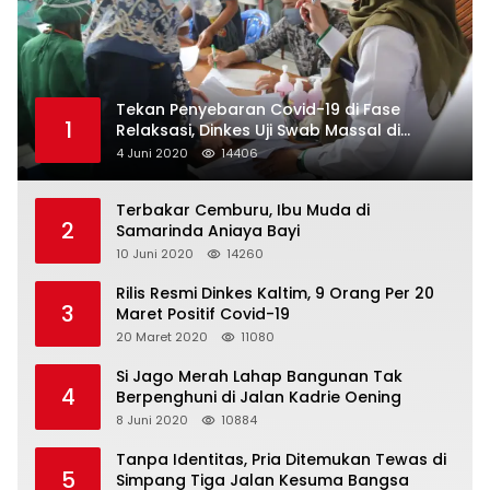
Tekan Penyebaran Covid-19 di Fase
1
Relaksasi, Dinkes Uji Swab Massal di
Pelabuhan Samarinda
4 Juni 2020
14406
Terbakar Cemburu, Ibu Muda di
2
Samarinda Aniaya Bayi
10 Juni 2020
14260
Rilis Resmi Dinkes Kaltim, 9 Orang Per 20
3
Maret Positif Covid-19
20 Maret 2020
11080
Si Jago Merah Lahap Bangunan Tak
4
Berpenghuni di Jalan Kadrie Oening
8 Juni 2020
10884
Tanpa Identitas, Pria Ditemukan Tewas di
5
Simpang Tiga Jalan Kesuma Bangsa