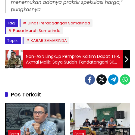
menemukan adanya praktik spekulasi harga,”
pungkasnya.
Tag:
Dinas Perdagangan Samarinda
Pasar Murah Samarinda
Topik:
KABAR SAMARINDA
Non-ASN Lingkup Pemprov Kaltim Dapat THR,
Akmal Malik: Saya Sudah Tandatangani SK
nya
Pos Terkait
Berita
Berita