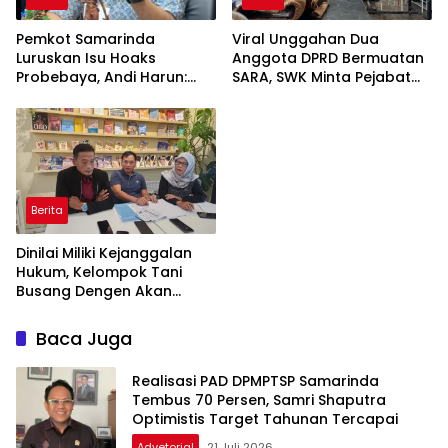
Pemkot Samarinda
Viral Unggahan Dua
Luruskan Isu Hoaks
Anggota DPRD Bermuatan
Probebaya, Andi Harun:
SARA, SWK Minta Pejabat
Jangan Cemarkan RT dan
Publik Lebih Bijak di Dunia
Masyarakat
Maya
Berita
Dinilai Miliki Kejanggalan
Hukum, Kelompok Tani
Busang Dengen Akan
Tempuh Jalur Banding
Baca Juga
Realisasi PAD DPMPTSP Samarinda
Tembus 70 Persen, Samri Shaputra
Optimistis Target Tahunan Tercapai
Advetorial
21 Juli 2026