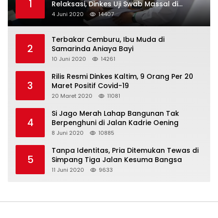
1
Relaksasi, Dinkes Uji Swab Massal di
Pelabuhan Samarinda
4 Juni 2020
14407
Terbakar Cemburu, Ibu Muda di
2
Samarinda Aniaya Bayi
10 Juni 2020
14261
Rilis Resmi Dinkes Kaltim, 9 Orang Per 20
3
Maret Positif Covid-19
20 Maret 2020
11081
Si Jago Merah Lahap Bangunan Tak
4
Berpenghuni di Jalan Kadrie Oening
8 Juni 2020
10885
Tanpa Identitas, Pria Ditemukan Tewas di
5
Simpang Tiga Jalan Kesuma Bangsa
11 Juni 2020
9633