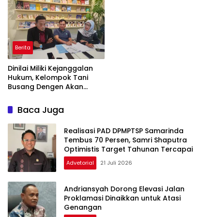
Masyarakat
Maya
Berita
Dinilai Miliki Kejanggalan
Hukum, Kelompok Tani
Busang Dengen Akan
Tempuh Jalur Banding
Baca Juga
Realisasi PAD DPMPTSP Samarinda
Tembus 70 Persen, Samri Shaputra
Optimistis Target Tahunan Tercapai
Advetorial
21 Juli 2026
Andriansyah Dorong Elevasi Jalan
Proklamasi Dinaikkan untuk Atasi
Genangan