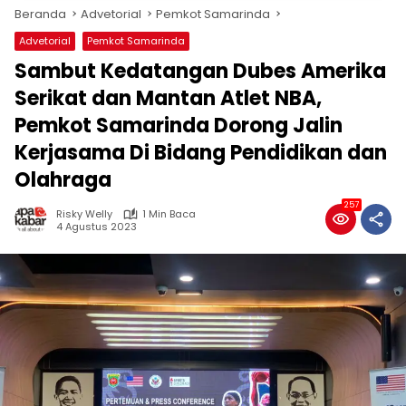
Beranda
Advetorial
Pemkot Samarinda
Advetorial
Pemkot Samarinda
Sambut Kedatangan Dubes Amerika
Serikat dan Mantan Atlet NBA,
Pemkot Samarinda Dorong Jalin
Kerjasama Di Bidang Pendidikan dan
Olahraga
257
Risky Welly
1 Min Baca
4 Agustus 2023