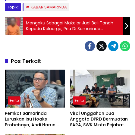
Topik:
KABAR SAMARINDA
Mengaku Sebagai Makelar Jual Beli Tanah
Kepada Keluarga, Pria Di Samarinda
Diringkus Polisi Usai Menjadi Pengedar
Narkotika
Pos Terkait
Berita
Berita
Pemkot Samarinda
Viral Unggahan Dua
Luruskan Isu Hoaks
Anggota DPRD Bermuatan
Probebaya, Andi Harun:
SARA, SWK Minta Pejabat
Jangan Cemarkan RT dan
Publik Lebih Bijak di Dunia