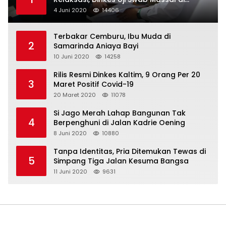
Pelabuhan Samarinda
4 Juni 2020
14406
Terbakar Cemburu, Ibu Muda di
2
Samarinda Aniaya Bayi
10 Juni 2020
14258
Rilis Resmi Dinkes Kaltim, 9 Orang Per 20
3
Maret Positif Covid-19
20 Maret 2020
11078
Si Jago Merah Lahap Bangunan Tak
4
Berpenghuni di Jalan Kadrie Oening
8 Juni 2020
10880
Tanpa Identitas, Pria Ditemukan Tewas di
5
Simpang Tiga Jalan Kesuma Bangsa
11 Juni 2020
9631