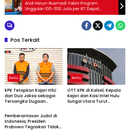
Andi Harun-Rusmadi Yakini Program
Unggulan 100-300 Juta per RT Dapat
Mempercepat Proses Pembangunan di
Samarinda
Pos Terkait
Berita
Berita
KPK Tetapkan Kajari HSU
OTT KPK di Kalsel, Kepala
dan Dua Jaksa sebagai
Kejari dan Kasi Intel Hulu
Tersangka Dugaan
Sungai Utara Turut
Berita
Pemerasan Rp804 Juta
Diamankan
Pemberantasan Judol di
Indonesia, Presiden
Prabowo Tegaskan Tidak