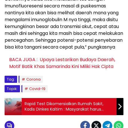
Imunofluoresensi secara masal di puskesmas
nantinya kita akan bisa melihat daerah mana yang
mengalami imunoglobulin M nya tinggi, maka disitu
kemungkinan besar ada transmisi akut, cepat atau
masih dini sehingga kita masih bisa cepat melakukan
pencegahan. Sehingga potensi-potensi penyebaran
bisa kita tangani secara cepat pula,” pungkasnya
BACA JUGA :
Upaya Lestarikan Budaya Daerah,
Motif Batik Khas Samarinda Kini Miliki Hak Cipta
Tag:
Corona
Topik:
Covid-19
Rapid Test Dikomersialkan Rumah Sakit,
Kadis Dinkes Kaltim : Masyarakat harus
Cerdas Memilih