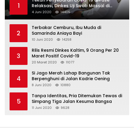
Tekan Penyebaran Covid-19 di Fase
1
Relaksasi, Dinkes Uji Swab Massal di
Pelabuhan Samarinda
4 Juni 2020
14405
Terbakar Cemburu, Ibu Muda di
2
Samarinda Aniaya Bayi
10 Juni 2020
14258
Rilis Resmi Dinkes Kaltim, 9 Orang Per 20
3
Maret Positif Covid-19
20 Maret 2020
11077
Si Jago Merah Lahap Bangunan Tak
4
Berpenghuni di Jalan Kadrie Oening
8 Juni 2020
10880
Tanpa Identitas, Pria Ditemukan Tewas di
5
Simpang Tiga Jalan Kesuma Bangsa
11 Juni 2020
9628