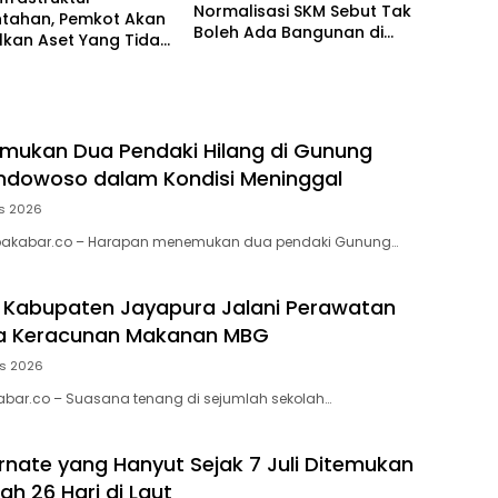
Normalisasi SKM Sebut Tak
ntahan, Pemkot Akan
Boleh Ada Bangunan di
lkan Aset Yang Tidak
Sepanjang Sungai
ai
mukan Dua Pendaki Hilang di Gunung
ndowoso dalam Kondisi Meninggal
s 2026
akabar.co – Harapan menemukan dua pendaki Gunung…
i Kabupaten Jayapura Jalani Perawatan
ga Keracunan Makanan MBG
us 2026
abar.co – Suasana tenang di sejumlah sekolah…
rnate yang Hanyut Sejak 7 Juli Ditemukan
ah 26 Hari di Laut