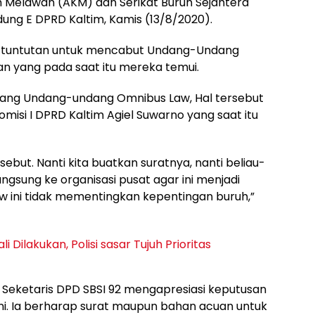
m Melawan (AKM) dan Serikat Buruh Sejahtera
edung E DPRD Kaltim, Kamis (13/8/2020).
tuntutan untuk mencabut Undang-Undang
 yang pada saat itu mereka temui.
ang Undang-undang Omnibus Law, Hal tersebut
misi I DPRD Kaltim Agiel Suwarno yang saat itu
but. Nanti kita buatkan suratnya, nanti beliau-
ngsung ke organisasi pusat agar ini menjadi
 ini tidak mementingkan kepentingan buruh,”
 Dilakukan, Polisi sasar Tujuh Prioritas
 Seketaris DPD SBSI 92 mengapresiasi keputusan
ini. Ia berharap surat maupun bahan acuan untuk