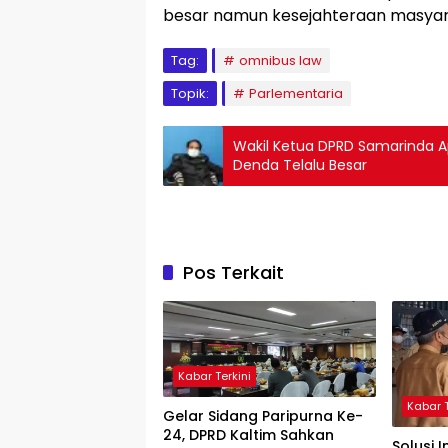
besar namun kesejahteraan masyara
Tag:
omnibus law
Topik:
Parlementaria
Wakil Ketua DPRD Samarinda Ap
Denda Telalu Besar
Pos Terkait
Kabar Terkini
Kabar T
Gelar Sidang Paripurna Ke-
24, DPRD Kaltim Sahkan
Solusi I