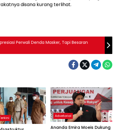
katnya disana kurang terlihat.
resiasi Perwali Denda Masker, Tapi Besaran
Advetorial
erkini
Ananda Emira Moeis Dukung
nfrastruktur