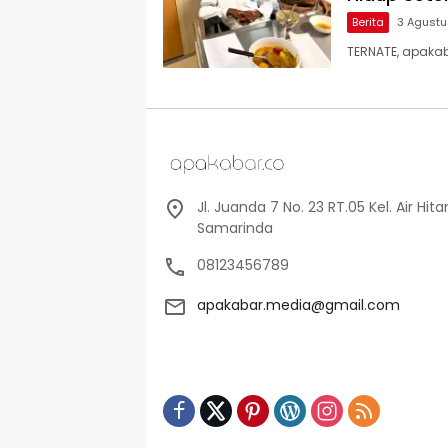
Berita
3 Agust
TERNATE, apakab
Jl. Juanda 7 No. 23 RT.05 Kel. Air Hi
Samarinda
08123456789
apakabar.media@gmail.com