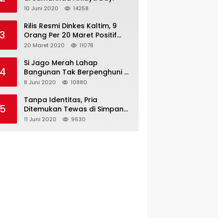
10 Juni 2020
14258
Rilis Resmi Dinkes Kaltim, 9
3
Orang Per 20 Maret Positif
Covid-19
20 Maret 2020
11078
Si Jago Merah Lahap
4
Bangunan Tak Berpenghuni di
Jalan Kadrie Oening
8 Juni 2020
10880
Tanpa Identitas, Pria
5
Ditemukan Tewas di Simpang
Tiga Jalan Kesuma Bangsa
11 Juni 2020
9630