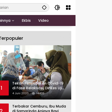
ainnya
Ekbis
Video
Terpopuler
Tekan Penyebaran Covid-19
1
di Fase Relaksasi, Dinkes Uji
Swab Massal di Pelabuhan
4 Juni 2020
14405
Samarinda
Terbakar Cemburu, Ibu Muda
2
di Samarinda Aniaya Bayi