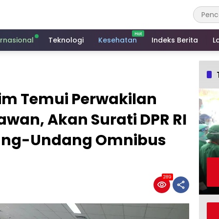
ernasional
Teknologi
Kesehatan
Indeks Berita
L
tim Temui Perwakilan
lawan, Akan Surati DPR RI
ang-Undang Omnibus
289