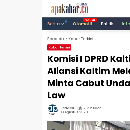
Langsung
ke
konten
Berita
Otomotif
Politik
Int
Beranda
Kabar Terkini
Kabar Terkini
Komisi I DPRD Kal
Aliansi Kaltim Me
Minta Cabut Und
Law
Redaksi
2 Min Baca
13 Agustus 2020