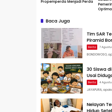
Propemperda Menjadi Perda
Pemeri
Optima
Terpak
Baca Juga
Tim SAR Te
Piramid Bo
Berita
7 Agustu
BONDOWOSO, ap
30 Siswa d
Usai Didu
Berita
4 Agust
JAYAPURA, apak
Nelayan Te
Hidup Setel