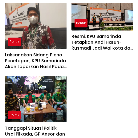
Politik
Resmi, KPU Samarinda
Politik
Tetapkan Andi Harun-
Rusmadi Jadi Walikota dan
Wakil Walikota Samarinda
Laksanakan Sidang Pleno
Penetapan, KPU Samarinda
Akan Laporkan Hasil Pada
Gubernur, Mendagri
Hingga Presiden
Politik
Tanggapi Situasi Politik
Usai Pilkada, GP Ansor dan