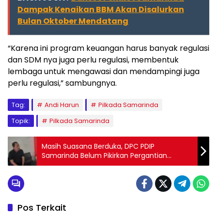
Dampak Kenaikan BBM Akan Disalurkan
Bulan Oktober Mendatang
“Karena ini program keuangan harus banyak regulasi
dan SDM nya juga perlu regulasi, membentuk
lembaga untuk mengawasi dan mendampingi juga
perlu regulasi,” sambungnya.
Tag:
Andi Harun
Pilkada Samarinda
Topik:
Pilkada Samarinda
Masih Suasana Berduka, DPC PDIP
Samarinda Belum Pikirkan Pergantian
Nahkoda Kepemimpinan
Pos Terkait