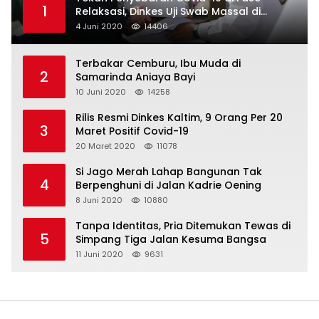
1
Relaksasi, Dinkes Uji Swab Massal di
Pelabuhan Samarinda
4 Juni 2020
14406
Terbakar Cemburu, Ibu Muda di
2
Samarinda Aniaya Bayi
10 Juni 2020
14258
Rilis Resmi Dinkes Kaltim, 9 Orang Per 20
3
Maret Positif Covid-19
20 Maret 2020
11078
Si Jago Merah Lahap Bangunan Tak
4
Berpenghuni di Jalan Kadrie Oening
8 Juni 2020
10880
Tanpa Identitas, Pria Ditemukan Tewas di
5
Simpang Tiga Jalan Kesuma Bangsa
11 Juni 2020
9631