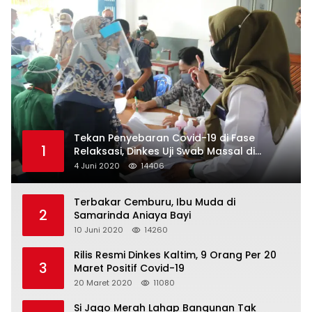
Tekan Penyebaran Covid-19 di Fase
1
Relaksasi, Dinkes Uji Swab Massal di
Pelabuhan Samarinda
4 Juni 2020
14406
Terbakar Cemburu, Ibu Muda di
2
Samarinda Aniaya Bayi
10 Juni 2020
14260
Rilis Resmi Dinkes Kaltim, 9 Orang Per 20
3
Maret Positif Covid-19
20 Maret 2020
11080
Si Jago Merah Lahap Bangunan Tak