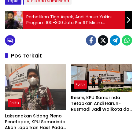
Topik:
Pilkada Samarinda
Perhatikan Tiga Aspek, Andi Harun Yakini
Program 100-300 Juta Per RT Minim
Kesalahan
Pos Terkait
Politik
Resmi, KPU Samarinda
Politik
Tetapkan Andi Harun-
Rusmadi Jadi Walikota dan
Wakil Walikota Samarinda
Laksanakan Sidang Pleno
Penetapan, KPU Samarinda
Akan Laporkan Hasil Pada
Gubernur, Mendagri