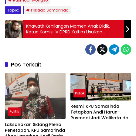
Rusmadi Wongso
Topik:
Pilkada Samarinda
Khawatir Kehilangan Momen Anak Didik,
Ketua Komisi IV DPRD Kaltim Usulkan
Pembelajaran Tatap Muka Bisa Direalisasikan
Januari 2021
Pos Terkait
Politik
Resmi, KPU Samarinda
Politik
Tetapkan Andi Harun-
Rusmadi Jadi Walikota dan
Wakil Walikota Samarinda
Laksanakan Sidang Pleno
Penetapan, KPU Samarinda
Akan Laporkan Hasil Pada