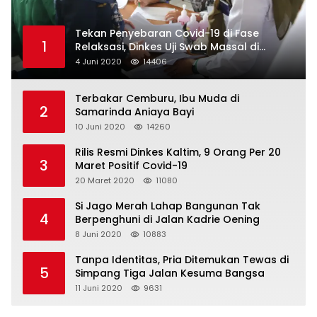
Tekan Penyebaran Covid-19 di Fase
1
Relaksasi, Dinkes Uji Swab Massal di
Pelabuhan Samarinda
4 Juni 2020
14406
Terbakar Cemburu, Ibu Muda di
2
Samarinda Aniaya Bayi
10 Juni 2020
14260
Rilis Resmi Dinkes Kaltim, 9 Orang Per 20
3
Maret Positif Covid-19
20 Maret 2020
11080
Si Jago Merah Lahap Bangunan Tak
4
Berpenghuni di Jalan Kadrie Oening
8 Juni 2020
10883
Tanpa Identitas, Pria Ditemukan Tewas di
5
Simpang Tiga Jalan Kesuma Bangsa
11 Juni 2020
9631