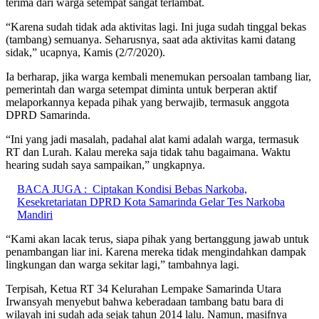
terima dari warga setempat sangat terlambat.
“Karena sudah tidak ada aktivitas lagi. Ini juga sudah tinggal bekas
(tambang) semuanya. Seharusnya, saat ada aktivitas kami datang
sidak,” ucapnya, Kamis (2/7/2020).
Ia berharap, jika warga kembali menemukan persoalan tambang liar,
pemerintah dan warga setempat diminta untuk berperan aktif
melaporkannya kepada pihak yang berwajib, termasuk anggota
DPRD Samarinda.
“Ini yang jadi masalah, padahal alat kami adalah warga, termasuk
RT dan Lurah. Kalau mereka saja tidak tahu bagaimana. Waktu
hearing sudah saya sampaikan,” ungkapnya.
BACA JUGA :
Ciptakan Kondisi Bebas Narkoba,
Kesekretariatan DPRD Kota Samarinda Gelar Tes Narkoba
Mandiri
“Kami akan lacak terus, siapa pihak yang bertanggung jawab untuk
penambangan liar ini. Karena mereka tidak mengindahkan dampak
lingkungan dan warga sekitar lagi,” tambahnya lagi.
Terpisah, Ketua RT 34 Kelurahan Lempake Samarinda Utara
Irwansyah menyebut bahwa keberadaan tambang batu bara di
wilayah ini sudah ada sejak tahun 2014 lalu. Namun, masifnya