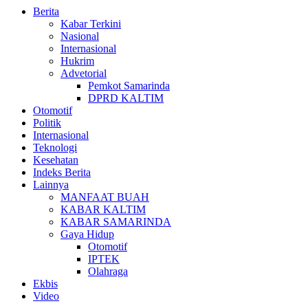
Berita
Kabar Terkini
Nasional
Internasional
Hukrim
Advetorial
Pemkot Samarinda
DPRD KALTIM
Otomotif
Politik
Internasional
Teknologi
Kesehatan
Indeks Berita
Lainnya
MANFAAT BUAH
KABAR KALTIM
KABAR SAMARINDA
Gaya Hidup
Otomotif
IPTEK
Olahraga
Ekbis
Video