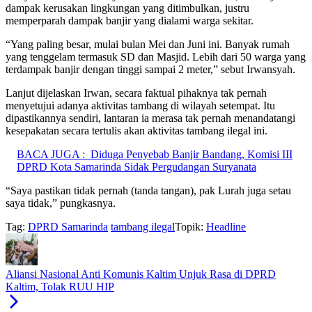
dampak kerusakan lingkungan yang ditimbulkan, justru
memperparah dampak banjir yang dialami warga sekitar.
“Yang paling besar, mulai bulan Mei dan Juni ini. Banyak rumah
yang tenggelam termasuk SD dan Masjid. Lebih dari 50 warga yang
terdampak banjir dengan tinggi sampai 2 meter,” sebut Irwansyah.
Lanjut dijelaskan Irwan, secara faktual pihaknya tak pernah
menyetujui adanya aktivitas tambang di wilayah setempat. Itu
dipastikannya sendiri, lantaran ia merasa tak pernah menandatangi
kesepakatan secara tertulis akan aktivitas tambang ilegal ini.
BACA JUGA :
Diduga Penyebab Banjir Bandang, Komisi III
DPRD Kota Samarinda Sidak Pergudangan Suryanata
“Saya pastikan tidak pernah (tanda tangan), pak Lurah juga setau
saya tidak,” pungkasnya.
Tag:
DPRD Samarinda
tambang ilegal
Topik:
Headline
Aliansi Nasional Anti Komunis Kaltim Unjuk Rasa di DPRD
Kaltim, Tolak RUU HIP