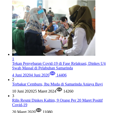
1
Tekan Penyebaran Covid-19 di Fase Relaksasi, Dinkes Uji
Swab Massal di Pelabuhan Samarinda
4 Juni 2020
4 Juni 2020
14406
2
Terbakar Cemburu, Ibu Muda di Samarinda Aniaya Bayi
10 Juni 2020
25 Maret 2024
14260
3
Rilis Resmi Dinkes Kaltim, 9 Orang Per 20 Maret Positif
Covid-19
20 Maret 2020
11080